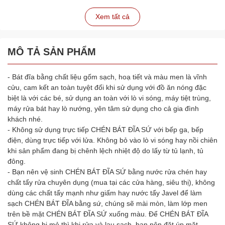
Xem tất cả
MÔ TẢ SẢN PHẨM
- Bát đĩa bằng chất liệu gốm sạch, hoạ tiết và màu men là vĩnh
cửu, cam kết an toàn tuyệt đối khi sử dụng với đồ ăn nóng đặc
biệt là với các bé, sử dụng an toàn với lò vi sóng, máy tiệt trùng,
máy rửa bát hay lò nướng, yên tâm sử dụng cho cả gia đình
khách nhé.
- Không sử dụng trực tiếp CHÉN BÁT ĐĨA SỨ với bếp ga, bếp
điện, dùng trực tiếp với lửa. Không bỏ vào lò vi sóng hay nồi chiên
khi sản phẩm đang bị chênh lệch nhiệt độ do lấy từ tủ lạnh, tủ
đông.
- Bạn nên vệ sinh CHÉN BÁT ĐĨA SỨ bằng nước rửa chén hay
chất tẩy rửa chuyên dụng (mua tại các cửa hàng, siêu thị), không
dùng các chất tẩy mạnh như giấm hay nước tẩy Javel để làm
sạch CHÉN BÁT ĐĨA bằng sứ, chúng sẽ mài mòn, làm lớp men
trên bề mặt CHÉN BÁT ĐĨA SỨ xuống màu. Để CHÉN BÁT ĐĨA
SỨ không bị mẻ thì khi rửa và lau sạch, bạn nên đặt úp mặt