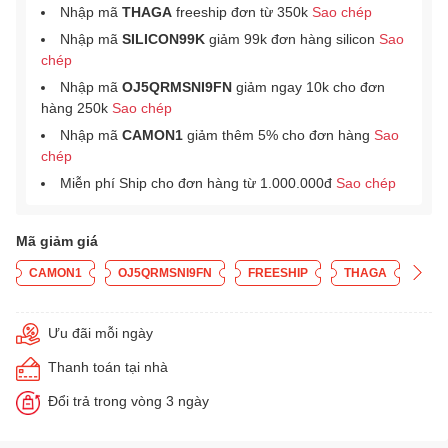
Nhập mã
THAGA
freeship đơn từ 350k
Sao chép
Nhập mã
SILICON99K
giảm 99k đơn hàng silicon
Sao
chép
Nhập mã
OJ5QRMSNI9FN
giảm ngay 10k cho đơn
hàng 250k
Sao chép
Nhập mã
CAMON1
giảm thêm 5% cho đơn hàng
Sao
chép
Miễn phí Ship cho đơn hàng từ 1.000.000đ
Sao chép
Mã giảm giá
CAMON1
OJ5QRMSNI9FN
FREESHIP
THAGA
Ưu đãi mỗi ngày
Thanh toán tại nhà
Đổi trả trong vòng 3 ngày