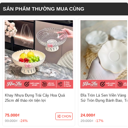
SẢN PHẨM THƯỜNG MUA CÙNG
Khay Nhựa Đựng Trái Cây Hoa Quả
Đĩa Tròn Lá Sen Viền Vàng 
25cm đế tháo rời tiện lợi
Sứ Tròn Đựng Bánh Bao, Tr
Cúng - trang trí đồ ăn, bàn 
cúng
75.000₫
24.000₫
CHỌN
99.000₫
-24%
29.000₫
-17%