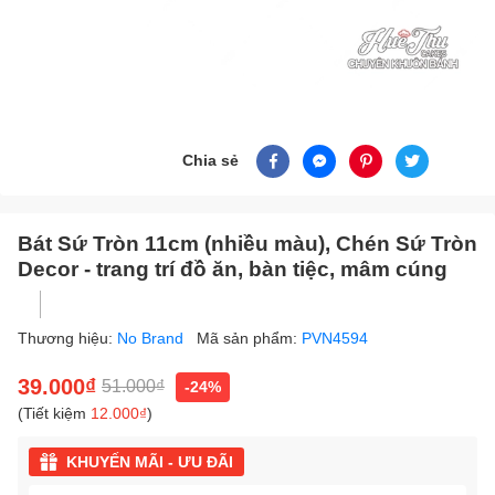
Chia sẻ
Bát Sứ Tròn 11cm (nhiều màu), Chén Sứ Tròn
Decor - trang trí đồ ăn, bàn tiệc, mâm cúng
Thương hiệu:
No Brand
Mã sản phẩm:
PVN4594
39.000₫
51.000₫
-24%
(Tiết kiệm
12.000₫
)
KHUYẾN MÃI - ƯU ĐÃI