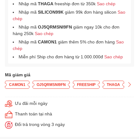
Nhập mã
THAGA
freeship đơn từ 350k
Sao chép
Nhập mã
SILICON99K
giảm 99k đơn hàng silicon
Sao
chép
Nhập mã
OJ5QRMSNI9FN
giảm ngay 10k cho đơn
hàng 250k
Sao chép
Nhập mã
CAMON1
giảm thêm 5% cho đơn hàng
Sao
chép
Miễn phí Ship cho đơn hàng từ 1.000.000đ
Sao chép
Mã giảm giá
CAMON1
OJ5QRMSNI9FN
FREESHIP
THAGA
Ưu đãi mỗi ngày
Thanh toán tại nhà
Đổi trả trong vòng 3 ngày