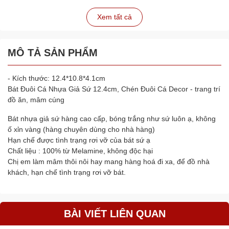
Xem tất cả
MÔ TẢ SẢN PHẨM
- Kích thước: 12.4*10.8*4.1cm
Bát Đuôi Cá Nhựa Giả Sứ 12.4cm, Chén Đuôi Cá Decor - trang trí
đồ ăn, mâm cúng
Bát nhựa giả sứ hàng cao cấp, bóng trắng như sứ luôn ạ, không
ố xỉn vàng (hàng chuyên dùng cho nhà hàng)
Hạn chế được tình trạng rơi vỡ của bát sứ ạ
Chất liệu : 100% từ Melamine, không độc hại
Chị em làm mâm thôi nôi hay mang hàng hoá đi xa, để đồ nhà
khách, hạn chế tình trạng rơi vỡ bát.
BÀI VIẾT LIÊN QUAN