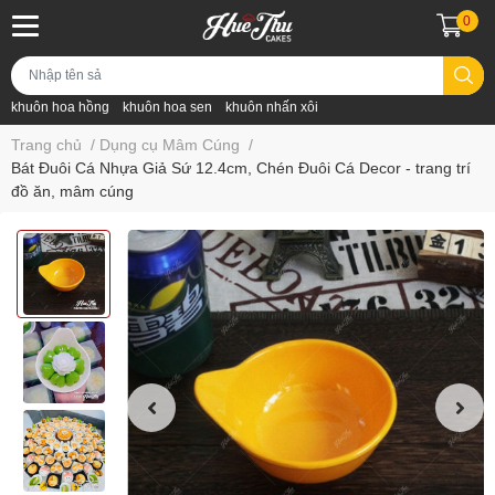
0
khuôn hoa hồng
khuôn hoa sen
khuôn nhấn xôi
Trang chủ
/
Dụng cụ Mâm Cúng
/
Bát Đuôi Cá Nhựa Giả Sứ 12.4cm, Chén Đuôi Cá Decor - trang trí
đồ ăn, mâm cúng