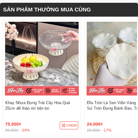
SẢN PHẨM THƯỜNG MUA CÙNG
Khay Nhựa Đựng Trái Cây Hoa Quả
Đĩa Tròn Lá Sen Viền Vàng 
25cm đế tháo rời tiện lợi
Sứ Tròn Đựng Bánh Bao, Tr
Cúng - trang trí đồ ăn, bàn 
cúng
75.000₫
24.000₫
CHỌN
99.000₫
-24%
29.000₫
-17%