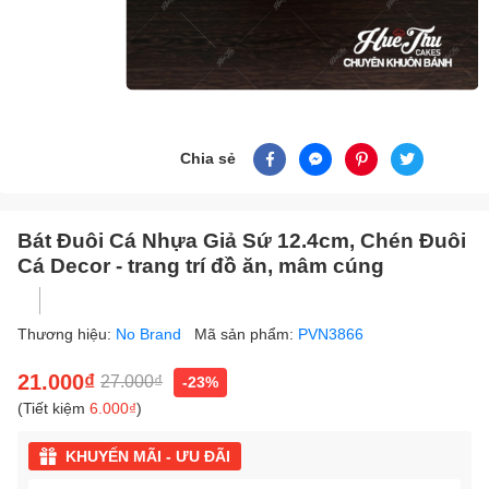
Chia sẻ
Bát Đuôi Cá Nhựa Giả Sứ 12.4cm, Chén Đuôi
Cá Decor - trang trí đồ ăn, mâm cúng
Thương hiệu:
No Brand
Mã sản phẩm:
PVN3866
21.000₫
27.000₫
-23%
(Tiết kiệm
6.000₫
)
KHUYẾN MÃI - ƯU ĐÃI