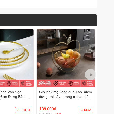
Vàng Vân Sọc
Giỏ inox mạ vàng quả Táo 34cm
Chậu Ho
/26cm Đựng Bánh
đựng trái cây - trang trí bàn tiệc
(nhiều m
n - trang trí đồ ăn,
mâm cúng hiện đại phong cách
ăn, mâm 
m cúng
Luxury
139.000₫
69.000
CHỌN
MUA