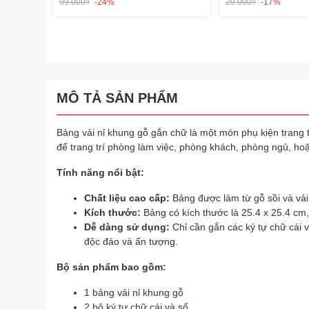
99.000₫
-24%
29.000₫
-17%
MÔ TẢ SẢN PHẨM
Bảng vải nỉ khung gỗ gắn chữ là một món phụ kiện trang 
để trang trí phòng làm việc, phòng khách, phòng ngủ, hoặc
Tính năng nổi bật:
Chất liệu cao cấp:
Bảng được làm từ gỗ sồi và vải 
Kích thước:
Bảng có kích thước là 25.4 x 25.4 cm
Dễ dàng sử dụng:
Chỉ cần gắn các ký tự chữ cái v
độc đáo và ấn tượng.
Bộ sản phẩm bao gồm:
1 bảng vải nỉ khung gỗ
2 bộ ký tự chữ cái và số