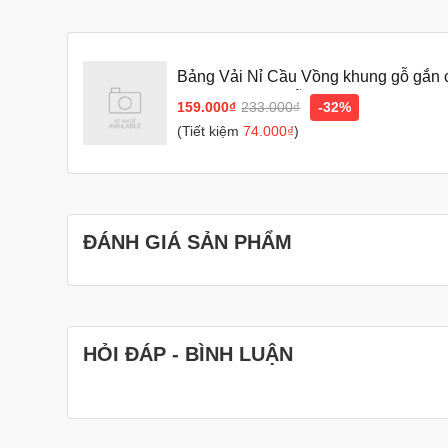
Bảng Vải Nỉ Cầu Vồng khung gỗ gắn ch
chữ, túi vải, đế gỗ)
159.000₫
233.000₫
-32%
(Tiết kiệm
74.000₫
)
ĐÁNH GIÁ SẢN PHẨM
HỎI ĐÁP - BÌNH LUẬN