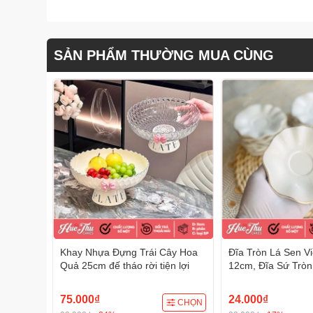
SẢN PHẨM THƯỜNG MUA CÙNG
Khay Nhựa Đựng Trái Cây Hoa
Đĩa Tròn Lá Sen V
Quả 25cm đế tháo rời tiện lợi
12cm, Đĩa Sứ Trò
Bao, Trầu Cau, Xôi
trí đồ ăn, bàn tiệ
75.000₫
24.000₫
CHỌN