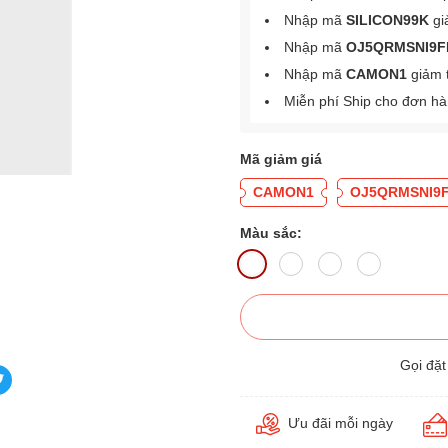
Nhập mã
SILICON99K
gi
Nhập mã
OJ5QRMSNI9F
Nhập mã
CAMON1
giảm 
Miễn phí Ship cho đơn h
Mã giảm giá
CAMON1
OJ5QRMSNI9
Màu sắc:
Gọi đặ
Ưu đãi mỗi ngày