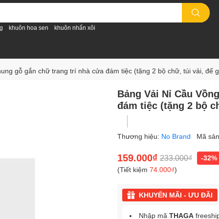
g
khuôn hoa sen
khuôn nhấn xôi
ng gỗ gắn chữ trang trí nhà cửa đám tiệc (tặng 2 bộ chữ, túi vải, đế 
Bảng Vải Nỉ Cầu Vồng
đám tiệc (tặng 2 bộ ch
Thương hiệu:
No Brand
Mã sả
159.000₫
233.000₫
-32%
(Tiết kiệm
74.000₫
)
KHUYẾN MÃI - ƯU ĐÃI
Nhập mã
THAGA
freeshi