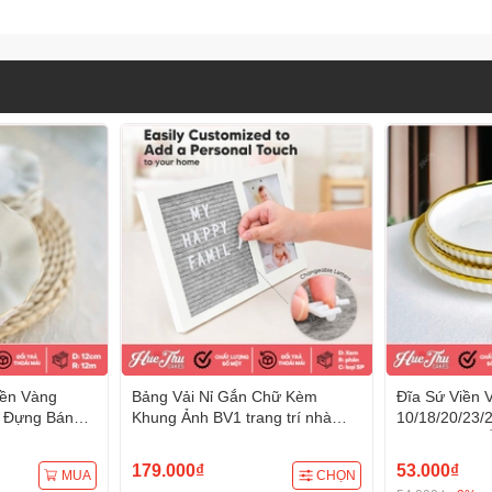
iền Vàng
Bảng Vải Nỉ Gắn Chữ Kèm
Đĩa Sứ Viền 
n Đựng Bánh
Khung Ảnh BV1 trang trí nhà
10/18/20/23
 Cúng - trang
cửa đám tiệc (tặng 2 bộ chữ)
Bao, Xôi, Đồ Ă
c, mâm cúng
bàn tiệc, mâ
179.000₫
53.000₫
MUA
CHỌN