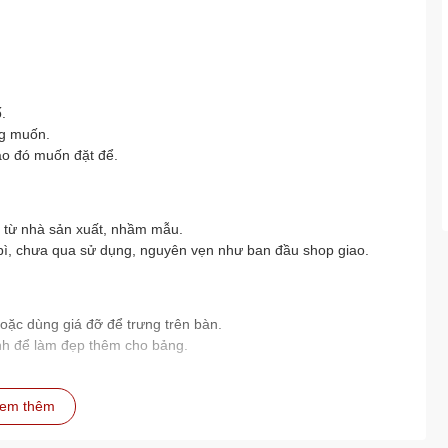
.
ng muốn.
nào đó muốn đặt để.
i từ nhà sản xuất, nhầm mẫu.
bì, chưa qua sử dụng, nguyên vẹn như ban đầu shop giao.
oặc dùng giá đỡ để trưng trên bàn.
nh để làm đẹp thêm cho bảng.
em thêm