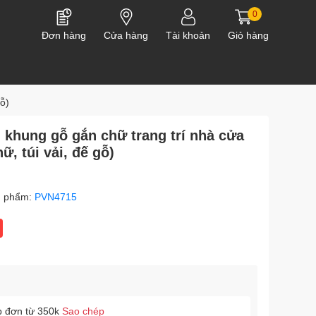
0
Đơn hàng
Cửa hàng
Tài khoản
Giỏ hàng
gỗ)
 khung gỗ gắn chữ trang trí nhà cửa
ữ, túi vải, đế gỗ)
n phẩm:
PVN4715
p đơn từ 350k
Sao chép