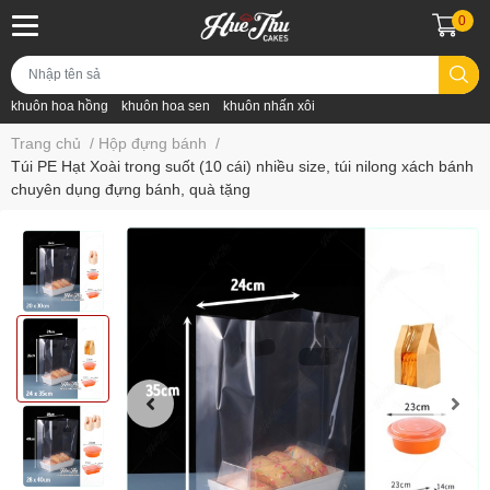
0
khuôn hoa hồng
khuôn hoa sen
khuôn nhấn xôi
Trang chủ
/
Hộp đựng bánh
/
Túi PE Hạt Xoài trong suốt (10 cái) nhiều size, túi nilong xách bánh
chuyên dụng đựng bánh, quà tặng