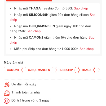
Nhập mã
THAGA
freeship đơn từ 350k
Sao chép
Nhập mã
SILICON99K
giảm 99k đơn hàng silicon
Sao
chép
Nhập mã
OJ5QRMSNI9FN
giảm ngay 10k cho đơn
hàng 250k
Sao chép
Nhập mã
CAMON1
giảm thêm 5% cho đơn hàng
Sao
chép
Miễn phí Ship cho đơn hàng từ 1.000.000đ
Sao chép
Mã giảm giá
CAMON1
OJ5QRMSNI9FN
FREESHIP
THAGA
Ưu đãi mỗi ngày
Thanh toán tại nhà
Đổi trả trong vòng 3 ngày