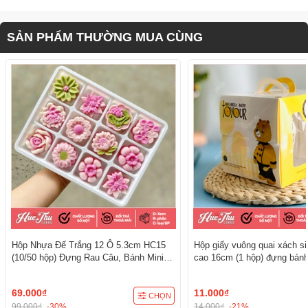
SẢN PHẨM THƯỜNG MUA CÙNG
Hộp Nhựa Đế Trắng 12 Ô 5.3cm HC15
Hộp giấy vuông quai xách s
(10/50 hộp) Đựng Rau Câu, Bánh Mini,
cao 16cm (1 hộp) đựng bánh
Xôi, Cup Set Tiện Dụng
kèm đế
69.000₫
11.000₫
CHỌN
99.000₫
-30%
14.000₫
-21%