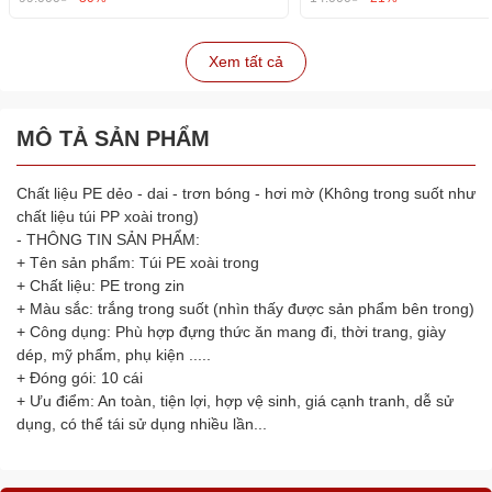
Xem tất cả
MÔ TẢ SẢN PHẨM
Chất liệu PE dẻo - dai - trơn bóng - hơi mờ (Không trong suốt như
chất liệu túi PP xoài trong)
- THÔNG TIN SẢN PHẨM:
+ Tên sản phẩm: Túi PE xoài trong
+ Chất liệu: PE trong zin
+ Màu sắc: trắng trong suốt (nhìn thấy được sản phẩm bên trong)
+ Công dụng: Phù hợp đựng thức ăn mang đi, thời trang, giày
dép, mỹ phẩm, phụ kiện .....
+ Đóng gói: 10 cái
+ Ưu điểm: An toàn, tiện lợi, hợp vệ sinh, giá cạnh tranh, dễ sử
dụng, có thể tái sử dụng nhiều lần...