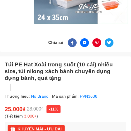
Chia sẻ
Túi PE Hạt Xoài trong suốt (10 cái) nhiều
size, túi nilong xách bánh chuyên dụng
đựng bánh, quà tặng
Thương hiệu:
No Brand
Mã sản phẩm:
PVN3638
25.000₫
28.000₫
-11%
(Tiết kiệm
3.000₫
)
KHUYẾN MÃI - ƯU ĐÃI