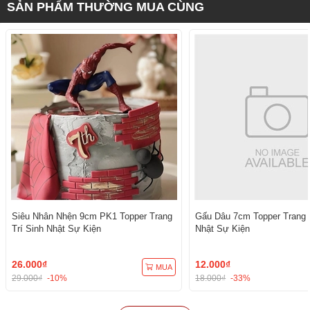
SẢN PHẨM THƯỜNG MUA CÙNG
Siêu Nhân Nhện 9cm PK1 Topper Trang
Gấu Dâu 7cm Topper Trang T
Trí Sinh Nhật Sự Kiện
Nhật Sự Kiện
26.000₫
12.000₫
MUA
29.000₫
-10%
18.000₫
-33%