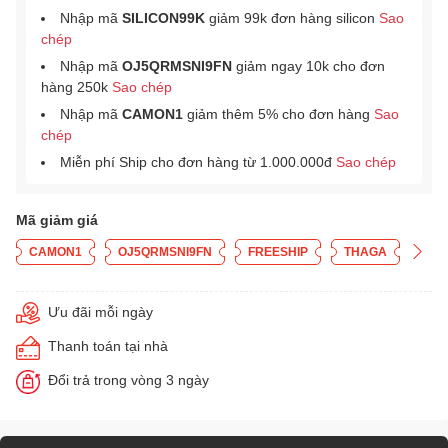
Nhập mã
SILICON99K
giảm 99k đơn hàng silicon
Sao
chép
Nhập mã
OJ5QRMSNI9FN
giảm ngay 10k cho đơn
hàng 250k
Sao chép
Nhập mã
CAMON1
giảm thêm 5% cho đơn hàng
Sao
chép
Miễn phí Ship cho đơn hàng từ 1.000.000đ
Sao chép
Mã giảm giá
CAMON1
OJ5QRMSNI9FN
FREESHIP
THAGA
Ưu đãi mỗi ngày
Thanh toán tại nhà
Đổi trả trong vòng 3 ngày