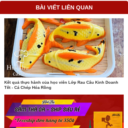
BÀI VIẾT LIÊN QUAN
Thìa muỗng sữa chua 500g - Tiện lợi cho mọi bữa ăn!
#thìa_muỗng #sữa_chua #chè #bánh_flan #kem #rau_câu
#xôi #dùng_1_lần #tiện_lợi #an_toàn
Kết quả thực hành của học viên Lớp Rau Câu Kinh Doanh
Tết - Cá Chép Hóa Rồng