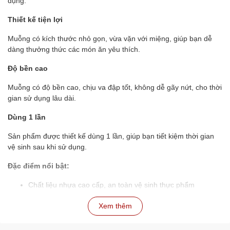
dụng.
Thiết kế tiện lợi
Muỗng có kích thước nhỏ gọn, vừa vặn với miệng, giúp bạn dễ
dàng thưởng thức các món ăn yêu thích.
Độ bền cao
Muỗng có độ bền cao, chịu va đập tốt, không dễ gãy nứt, cho thời
gian sử dụng lâu dài.
Dùng 1 lần
Sản phẩm được thiết kế dùng 1 lần, giúp bạn tiết kiệm thời gian
vệ sinh sau khi sử dụng.
Đặc điểm nổi bật:
Chất liệu nhựa cao cấp, an toàn vệ sinh thực phẩm
Thiết kế nhỏ gọn, tiện lợi
Xem thêm
Độ bền cao, chịu va đập tốt
Dùng 1 lần, tiết kiệm thời gian
Không mùi