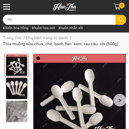
0
khuôn hoa hồng
khuôn hoa sen
khuôn nhấn xôi
Trang chủ
/
Phụ kiện trang trí bánh
/
Thìa muỗng sữa chua, chè, bánh flan, kem, rau câu, xôi (500g)