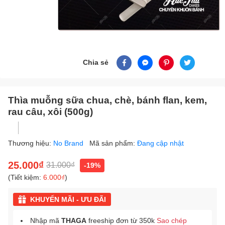
Chia sẻ
Thìa muỗng sữa chua, chè, bánh flan, kem,
rau câu, xôi (500g)
Thương hiệu:
No Brand
Mã sản phẩm:
Đang cập nhật
25.000₫
31.000₫
-19%
(Tiết kiệm:
6.000₫
)
KHUYẾN MÃI - ƯU ĐÃI
Nhập mã
THAGA
freeship đơn từ 350k
Sao chép