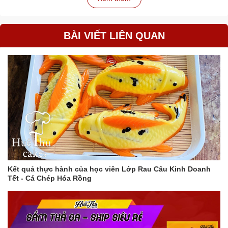
Giá cả phải chăng:
Giá cả cạnh tranh, phù hợp với mọi
đối tượng khách hàng.
Chất lượng đảm bảo:
Đảm bảo chất lượng sản phẩm,
BÀI VIẾT LIÊN QUAN
giao hàng nhanh chóng.
Ứng dụng:
Trang trí bánh sinh nhật, bánh cưới, bánh kỷ niệm.
Trang trí bánh trung thu, bánh tết.
Trang trí bánh cupcake, bánh mousse.
Trang trí bánh cho các sự kiện, tiệc party.
Hướng dẫn sử dụng:
Chuẩn bị đế bánh đã được phết một lớp hồ khô.
Cắt decal theo hình dáng mong muốn.
Đặt nhẹ nhàng decal lên đế bánh, căn chỉnh cho thật đều.
Kết quả thực hành của học viên Lớp Rau Câu Kinh Doanh
Tết - Cá Chép Hóa Rồng
Ấn nhẹ để decal bám chắc vào bánh, đế bánh.
Lưu ý:
Để decal được bền màu, nên bảo quản nơi khô ráo, thoáng
mát.