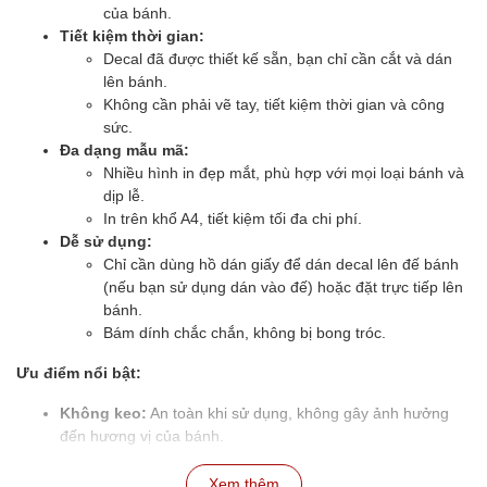
của bánh.
Tiết kiệm thời gian:
Decal đã được thiết kế sẵn, bạn chỉ cần cắt và dán
lên bánh.
Không cần phải vẽ tay, tiết kiệm thời gian và công
sức.
Đa dạng mẫu mã:
Nhiều hình in đẹp mắt, phù hợp với mọi loại bánh và
dịp lễ.
In trên khổ A4, tiết kiệm tối đa chi phí.
Dễ sử dụng:
Chỉ cần dùng hồ dán giấy để dán decal lên đế bánh
(nếu bạn sử dụng dán vào đế) hoặc đặt trực tiếp lên
bánh.
Bám dính chắc chắn, không bị bong tróc.
Ưu điểm nổi bật:
Không keo:
An toàn khi sử dụng, không gây ảnh hưởng
đến hương vị của bánh.
Không lem mực:
Màu sắc tươi tắn, đã được xử lý cách ly
mực in, an toàn tuyệt đối.
Xem thêm