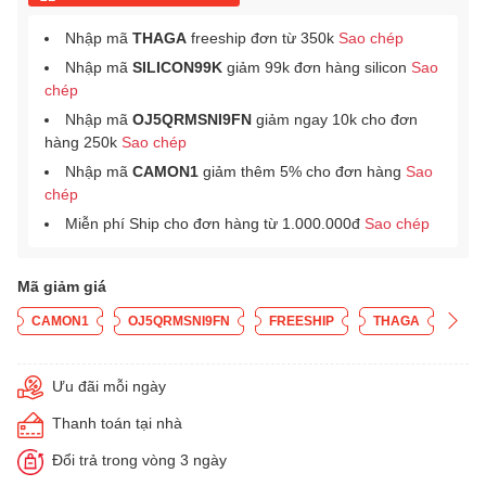
Nhập mã
THAGA
freeship đơn từ 350k
Sao chép
Nhập mã
SILICON99K
giảm 99k đơn hàng silicon
Sao
chép
Nhập mã
OJ5QRMSNI9FN
giảm ngay 10k cho đơn
hàng 250k
Sao chép
Nhập mã
CAMON1
giảm thêm 5% cho đơn hàng
Sao
chép
Miễn phí Ship cho đơn hàng từ 1.000.000đ
Sao chép
Mã giảm giá
CAMON1
OJ5QRMSNI9FN
FREESHIP
THAGA
Ưu đãi mỗi ngày
Thanh toán tại nhà
Đổi trả trong vòng 3 ngày