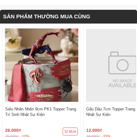
SẢN PHẨM THƯỜNG MUA CÙNG
Siêu Nhân Nhện 9cm PK1 Topper Trang
Gấu Dâu 7cm Topper Trang T
Trí Sinh Nhật Sự Kiện
Nhật Sự Kiện
26.000₫
12.000₫
MUA
29.000₫
-10%
18.000₫
-33%