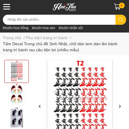
0
khuôn hoa hồng
khuôn hoa sen
khuôn nhấn xôi
Trang chủ
/
Phụ kiện trang trí bánh
/
Tấm Decal Trong chủ đề Sinh Nhật, chữ dán tem dán lên bánh
trang trí bánh rau câu tiện lợi (nhiều mẫu)