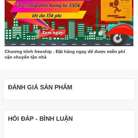
Tránh để decal tiếp xúc trực tiếp với nhiệt độ cao.
Cam kết:
Chúng tôi cam kết mang đến cho khách hàng những sản phẩm
chất lượng tốt nhất với giá cả hợp lý. Nếu bạn không hài lòng với
sản phẩm, chúng tôi sẽ hoàn tiền hoặc đổi hàng mới.
Chương trình freeship - Đặt hàng ngay để được miễn phí
vận chuyển tận nhà
ĐÁNH GIÁ SẢN PHẨM
HỎI ĐÁP - BÌNH LUẬN