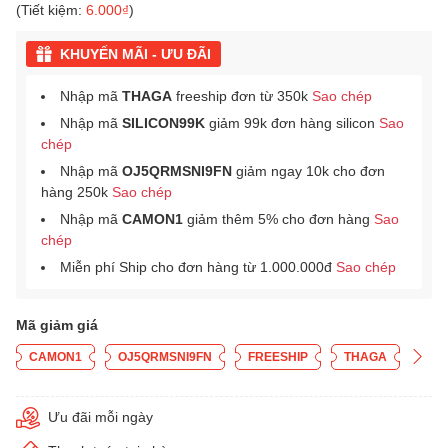
(Tiết kiệm:
6.000₫
)
KHUYẾN MÃI - ƯU ĐÃI
Nhập mã
THAGA
freeship đơn từ 350k
Sao chép
Nhập mã
SILICON99K
giảm 99k đơn hàng silicon
Sao
chép
Nhập mã
OJ5QRMSNI9FN
giảm ngay 10k cho đơn
hàng 250k
Sao chép
Nhập mã
CAMON1
giảm thêm 5% cho đơn hàng
Sao
chép
Miễn phí Ship cho đơn hàng từ 1.000.000đ
Sao chép
Mã giảm giá
CAMON1
OJ5QRMSNI9FN
FREESHIP
THAGA
Ưu đãi mỗi ngày