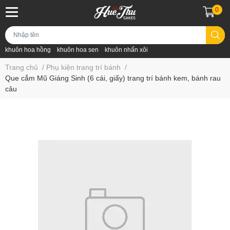
0
khuôn hoa hồng
khuôn hoa sen
khuôn nhấn xôi
Trang chủ
/
Phụ kiện trang trí bánh
/
Que cắm Mũ Giáng Sinh (6 cái, giấy) trang trí bánh kem, bánh rau
câu