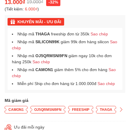
13.000₫
19.000₫
-32%
(Tiết kiệm:
6.000₫
)
KHUYẾN MÃI - ƯU ĐÃI
Nhập mã
THAGA
freeship đơn từ 350k
Sao chép
Nhập mã
SILICON99K
giảm 99k đơn hàng silicon
Sao
chép
Nhập mã
OJ5QRMSNI9FN
giảm ngay 10k cho đơn
hàng 250k
Sao chép
Nhập mã
CAMON1
giảm thêm 5% cho đơn hàng
Sao
chép
Miễn phí Ship cho đơn hàng từ 1.000.000đ
Sao chép
Mã giảm giá
CAMON1
OJ5QRMSNI9FN
FREESHIP
THAGA
Ưu đãi mỗi ngày