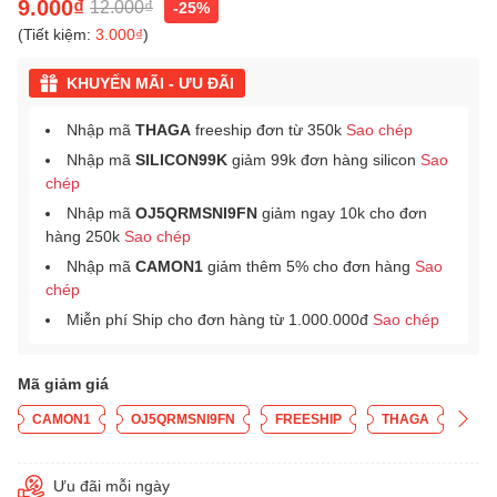
9.000₫
12.000₫
-25%
(Tiết kiệm:
3.000₫
)
KHUYẾN MÃI - ƯU ĐÃI
Nhập mã
THAGA
freeship đơn từ 350k
Sao chép
Nhập mã
SILICON99K
giảm 99k đơn hàng silicon
Sao
chép
Nhập mã
OJ5QRMSNI9FN
giảm ngay 10k cho đơn
hàng 250k
Sao chép
Nhập mã
CAMON1
giảm thêm 5% cho đơn hàng
Sao
chép
Miễn phí Ship cho đơn hàng từ 1.000.000đ
Sao chép
Mã giảm giá
CAMON1
OJ5QRMSNI9FN
FREESHIP
THAGA
Ưu đãi mỗi ngày