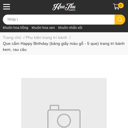
0
khuôn hoa hồng
khuôn hoa sen
khuôn nhấn xôi
Trang chủ
/
Phụ kiện trang trí bánh
/
Que cắm Happy Birthday (bảng giấy màu gỗ - 5 que) trang trí bánh
kem, rau câu