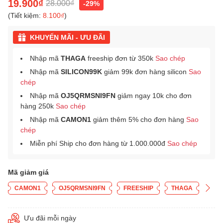
19.900₫
28.000₫
-29%
(Tiết kiệm:
8.100₫
)
KHUYẾN MÃI - ƯU ĐÃI
Nhập mã
THAGA
freeship đơn từ 350k
Sao chép
Nhập mã
SILICON99K
giảm 99k đơn hàng silicon
Sao
chép
Nhập mã
OJ5QRMSNI9FN
giảm ngay 10k cho đơn
hàng 250k
Sao chép
Nhập mã
CAMON1
giảm thêm 5% cho đơn hàng
Sao
chép
Miễn phí Ship cho đơn hàng từ 1.000.000đ
Sao chép
Mã giảm giá
CAMON1
OJ5QRMSNI9FN
FREESHIP
THAGA
Ưu đãi mỗi ngày