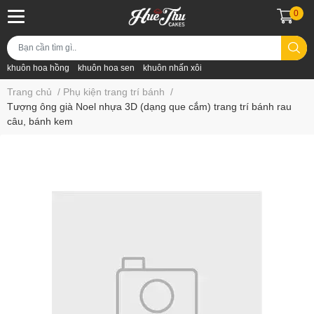
0
khuôn hoa hồng
khuôn hoa sen
khuôn nhấn xôi
Trang chủ
/
Phụ kiện trang trí bánh
/
Tượng ông già Noel nhựa 3D (dạng que cắm) trang trí bánh rau
câu, bánh kem