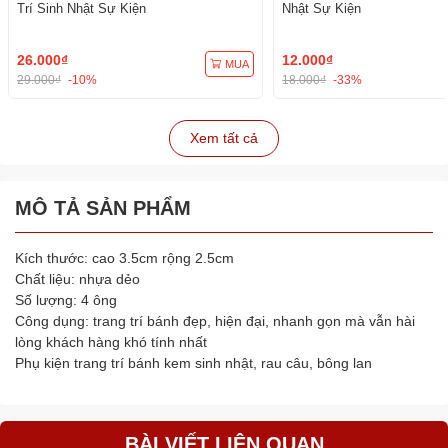
Trí Sinh Nhật Sự Kiện
Nhật Sự Kiện
26.000₫
12.000₫
MUA
29.000₫
-10%
18.000₫
-33%
Xem tất cả
MÔ TẢ SẢN PHẨM
Kích thước: cao 3.5cm rộng 2.5cm
Chất liệu: nhựa dẻo
Số lượng: 4 ông
Công dụng: trang trí bánh đẹp, hiện đại, nhanh gọn mà vẫn hài
lòng khách hàng khó tính nhất
Phụ kiện trang trí bánh kem sinh nhật, rau câu, bông lan
BÀI VIẾT LIÊN QUAN