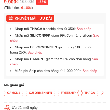
9.900₫
16.000₫
-38%
(Tiết kiệm:
6.100₫
)
KHUYẾN MÃI - ƯU ĐÃI
Nhập mã
THAGA
freeship đơn từ 350k
Sao chép
Nhập mã
SILICON99K
giảm 99k đơn hàng silicon
Sao
chép
Nhập mã
OJ5QRMSNI9FN
giảm ngay 10k cho đơn
hàng 250k
Sao chép
Nhập mã
CAMON1
giảm thêm 5% cho đơn hàng
Sao
chép
Miễn phí Ship cho đơn hàng từ 1.000.000đ
Sao chép
Mã giảm giá
CAMON1
OJ5QRMSNI9FN
FREESHIP
THAGA
Ưu đãi mỗi ngày