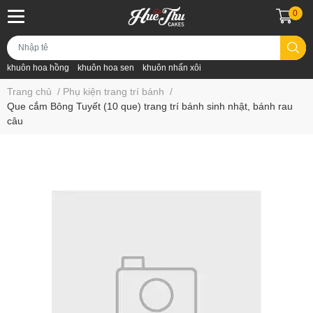
0
khuôn hoa hồng
khuôn hoa sen
khuôn nhấn xôi
Trang chủ
/
Phụ kiện trang trí bánh
/
Que cắm Bông Tuyết (10 que) trang trí bánh sinh nhật, bánh rau
câu