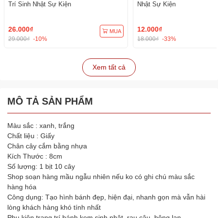
Trí Sinh Nhật Sự Kiện
Nhật Sự Kiện
26.000₫
12.000₫
MUA
29.000₫
-10%
18.000₫
-33%
Xem tất cả
MÔ TẢ SẢN PHẨM
Màu sắc : xanh, trắng
Chất liệu : Giấy
Chân cây cắm bằng nhựa
Kích Thước : 8cm
Số lượng: 1 bịt 10 cây
Shop soạn hàng mầu ngẫu nhiên nếu ko có ghi chú màu sắc
hàng hóa
Công dụng: Tạo hình bánh đẹp, hiện đại, nhanh gọn mà vẫn hài
lòng khách hàng khó tính nhất
Phụ kiện trang trí bánh kem sinh nhật, rau câu, bông lan