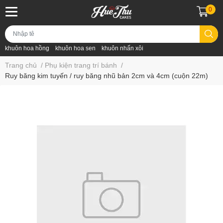
0
khuôn hoa hồng
khuôn hoa sen
khuôn nhấn xôi
Trang chủ
/
Phụ kiện trang trí bánh
/
Ruy băng kim tuyến / ruy băng nhũ bản 2cm và 4cm (cuộn 22m)