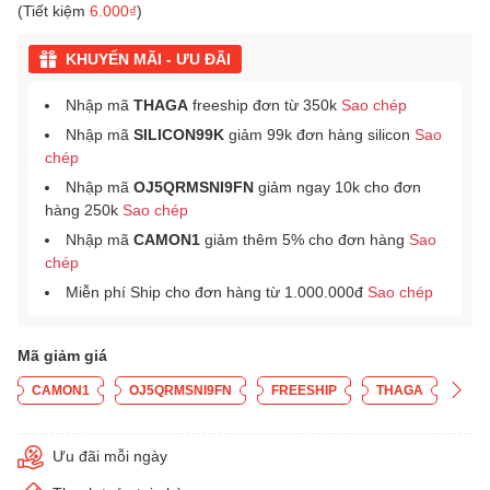
(Tiết kiệm
6.000₫
)
KHUYẾN MÃI - ƯU ĐÃI
Nhập mã
THAGA
freeship đơn từ 350k
Sao chép
Nhập mã
SILICON99K
giảm 99k đơn hàng silicon
Sao
chép
Nhập mã
OJ5QRMSNI9FN
giảm ngay 10k cho đơn
hàng 250k
Sao chép
Nhập mã
CAMON1
giảm thêm 5% cho đơn hàng
Sao
chép
Miễn phí Ship cho đơn hàng từ 1.000.000đ
Sao chép
Mã giảm giá
CAMON1
OJ5QRMSNI9FN
FREESHIP
THAGA
Ưu đãi mỗi ngày