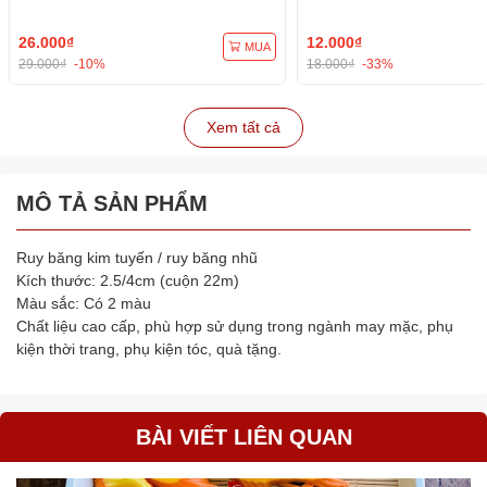
26.000₫
12.000₫
MUA
29.000₫
-10%
18.000₫
-33%
Xem tất cả
MÔ TẢ SẢN PHẨM
Ruy băng kim tuyến / ruy băng nhũ
Kích thước: 2.5/4cm (cuộn 22m)
Màu sắc: Có 2 màu
Chất liệu cao cấp, phù hợp sử dụng trong ngành may mặc, phụ
kiện thời trang, phụ kiện tóc, quà tặng.
BÀI VIẾT LIÊN QUAN