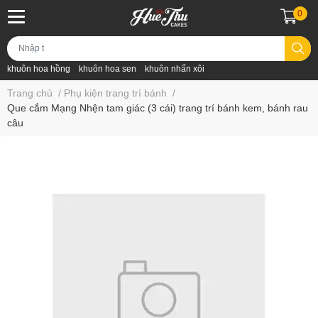
0
khuôn hoa hồng
khuôn hoa sen
khuôn nhấn xôi
Trang chủ
/
Phụ kiện trang trí bánh
/
Que cắm Mạng Nhện tam giác (3 cái) trang trí bánh kem, bánh rau
câu