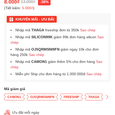
8.000₫
13.000₫
-38%
(Tiết kiệm:
5.000₫
)
KHUYẾN MÃI - ƯU ĐÃI
Nhập mã
THAGA
freeship đơn từ 350k
Sao chép
Nhập mã
SILICON99K
giảm 99k đơn hàng silicon
Sao
chép
Nhập mã
OJ5QRMSNI9FN
giảm ngay 10k cho đơn
hàng 250k
Sao chép
Nhập mã
CAMON1
giảm thêm 5% cho đơn hàng
Sao
chép
Miễn phí Ship cho đơn hàng từ 1.000.000đ
Sao chép
Mã giảm giá
CAMON1
OJ5QRMSNI9FN
FREESHIP
THAGA
Ưu đãi mỗi ngày