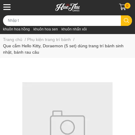
0
khuôn hoa hồng
khuôn hoa sen
khuôn nhấn xôi
Trang chủ
/
Phụ kiện trang trí bánh
/
Que cắm Hello Kitty, Doraemon (5 set) dùng trang trí bánh sinh
nhật, bánh rau câu