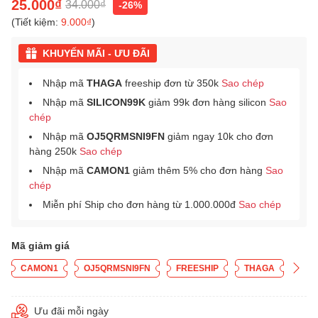
25.000₫
34.000₫
-26%
(Tiết kiệm:
9.000₫
)
KHUYẾN MÃI - ƯU ĐÃI
Nhập mã
THAGA
freeship đơn từ 350k
Sao chép
Nhập mã
SILICON99K
giảm 99k đơn hàng silicon
Sao
chép
Nhập mã
OJ5QRMSNI9FN
giảm ngay 10k cho đơn
hàng 250k
Sao chép
Nhập mã
CAMON1
giảm thêm 5% cho đơn hàng
Sao
chép
Miễn phí Ship cho đơn hàng từ 1.000.000đ
Sao chép
Mã giảm giá
CAMON1
OJ5QRMSNI9FN
FREESHIP
THAGA
Ưu đãi mỗi ngày