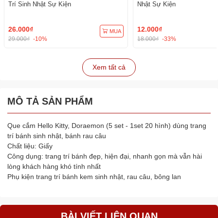
Trí Sinh Nhật Sự Kiện
Nhật Sự Kiện
26.000₫
12.000₫
MUA
29.000₫
-10%
18.000₫
-33%
Xem tất cả
MÔ TẢ SẢN PHẨM
Que cắm Hello Kitty, Doraemon (5 set - 1set 20 hình) dùng trang
trí bánh sinh nhật, bánh rau câu
Chất liệu: Giấy
Công dụng: trang trí bánh đẹp, hiện đại, nhanh gọn mà vẫn hài
lòng khách hàng khó tính nhất
Phụ kiện trang trí bánh kem sinh nhật, rau câu, bông lan
BÀI VIẾT LIÊN QUAN