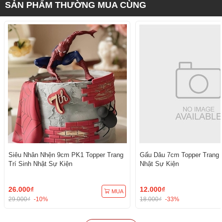
SẢN PHẨM THƯỜNG MUA CÙNG
Siêu Nhân Nhện 9cm PK1 Topper Trang
Gấu Dâu 7cm Topper Trang T
Trí Sinh Nhật Sự Kiện
Nhật Sự Kiện
26.000₫
12.000₫
MUA
29.000₫
-10%
18.000₫
-33%