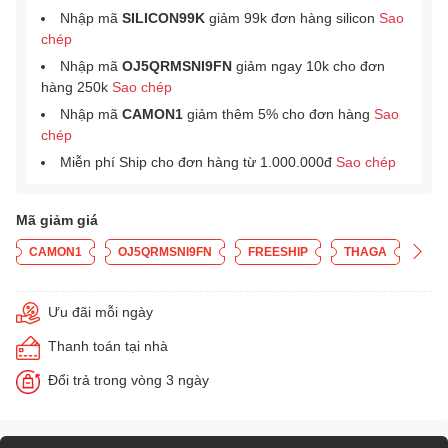
Nhập mã
SILICON99K
giảm 99k đơn hàng silicon
Sao
chép
Nhập mã
OJ5QRMSNI9FN
giảm ngay 10k cho đơn
hàng 250k
Sao chép
Nhập mã
CAMON1
giảm thêm 5% cho đơn hàng
Sao
chép
Miễn phí Ship cho đơn hàng từ 1.000.000đ
Sao chép
Mã giảm giá
CAMON1
OJ5QRMSNI9FN
FREESHIP
THAGA
Ưu đãi mỗi ngày
Thanh toán tại nhà
Đổi trả trong vòng 3 ngày