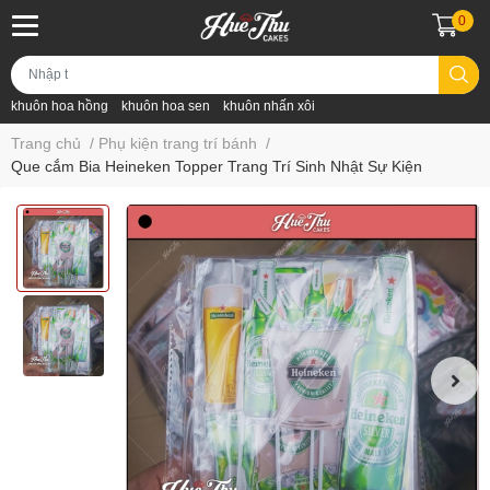
0
khuôn hoa hồng
khuôn hoa sen
khuôn nhấn xôi
Trang chủ
/
Phụ kiện trang trí bánh
/
Que cắm Bia Heineken Topper Trang Trí Sinh Nhật Sự Kiện