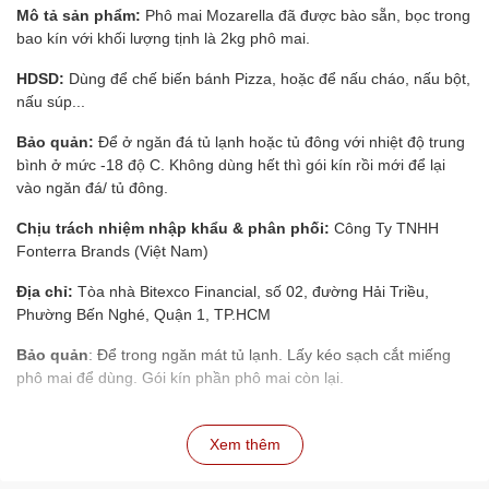
Mô tả sản phẩm:
Phô mai Mozarella đã được bào sẵn, bọc trong
bao kín với khối lượng tịnh là 2kg phô mai.
HDSD:
Dùng để chế biến bánh Pizza, hoặc để nấu cháo, nấu bột,
nấu súp...
Bảo quản:
Để ở ngăn đá tủ lạnh hoặc tủ đông với nhiệt độ trung
bình ở mức -18 độ C. Không dùng hết thì gói kín rồi mới để lại
vào ngăn đá/ tủ đông.
Chịu trách nhiệm nhập khẩu & phân phối:
Công Ty TNHH
Fonterra Brands (Việt Nam)
Địa chỉ:
Tòa nhà Bitexco Financial, số 02, đường Hải Triều,
Phường Bến Nghé, Quận 1, TP.HCM
Bảo quản
: Để trong ngăn mát tủ lạnh. Lấy kéo sạch cắt miếng
phô mai để dùng. Gói kín phần phô mai còn lại.
Xem thêm