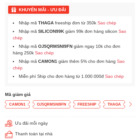
KHUYẾN MÃI - ƯU ĐÃI
Nhập mã
THAGA
freeship đơn từ 350k
Sao chép
Nhập mã
SILICON99K
giảm 99k đơn hàng silicon
Sao
chép
Nhập mã
OJ5QRMSNI9FN
giảm ngay 10k cho đơn
hàng 250k
Sao chép
Nhập mã
CAMON1
giảm thêm 5% cho đơn hàng
Sao
chép
Miễn phí Ship cho đơn hàng từ 1.000.000đ
Sao chép
Mã giảm giá
CAMON1
OJ5QRMSNI9FN
FREESHIP
THAGA
Ưu đãi mỗi ngày
Thanh toán tại nhà