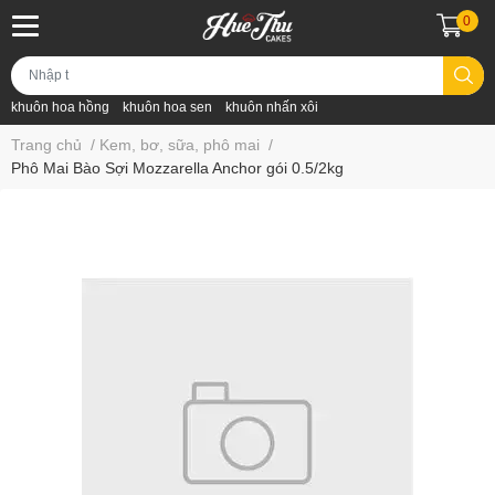
0
khuôn hoa hồng
khuôn hoa sen
khuôn nhấn xôi
Trang chủ
/
Kem, bơ, sữa, phô mai
/
Phô Mai Bào Sợi Mozzarella Anchor gói 0.5/2kg