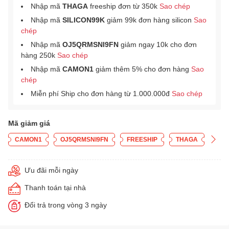
Nhập mã
THAGA
freeship đơn từ 350k
Sao chép
Nhập mã
SILICON99K
giảm 99k đơn hàng silicon
Sao
chép
Nhập mã
OJ5QRMSNI9FN
giảm ngay 10k cho đơn
hàng 250k
Sao chép
Nhập mã
CAMON1
giảm thêm 5% cho đơn hàng
Sao
chép
Miễn phí Ship cho đơn hàng từ 1.000.000đ
Sao chép
Mã giảm giá
CAMON1
OJ5QRMSNI9FN
FREESHIP
THAGA
Ưu đãi mỗi ngày
Thanh toán tại nhà
Đổi trả trong vòng 3 ngày