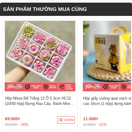
SẢN PHẨM THƯỜNG MUA CÙNG
Hộp Nhựa Đế Trắng 12 Ô 5.3cm HC15
Hộp giấy vuông quai xách s
(10/50 hộp) Đựng Rau Câu, Bánh Mini,
cao 16cm (1 hộp) đựng bánh
Xôi, Cup Set Tiện Dụng
kèm đế
69.000₫
11.000₫
CHỌN
99.000₫
-30%
14.000₫
-21%