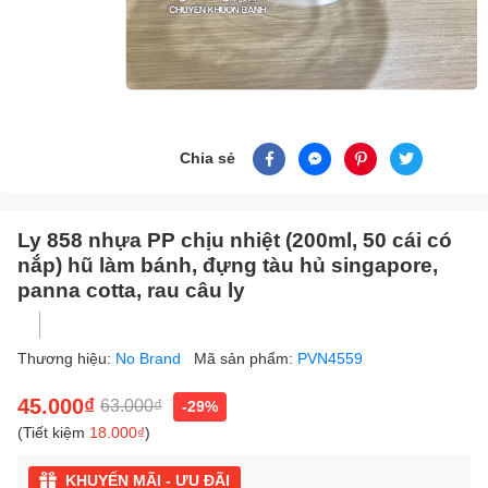
Chia sẻ
Ly 858 nhựa PP chịu nhiệt (200ml, 50 cái có
nắp) hũ làm bánh, đựng tàu hủ singapore,
panna cotta, rau câu ly
Thương hiệu:
No Brand
Mã sản phẩm:
PVN4559
45.000₫
63.000₫
-29%
(Tiết kiệm
18.000₫
)
KHUYẾN MÃI - ƯU ĐÃI