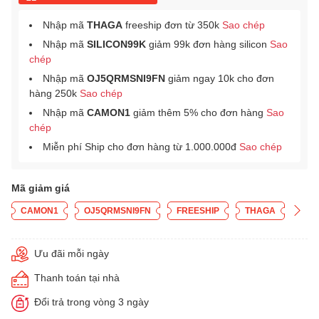
Nhập mã
THAGA
freeship đơn từ 350k
Sao chép
Nhập mã
SILICON99K
giảm 99k đơn hàng silicon
Sao
chép
Nhập mã
OJ5QRMSNI9FN
giảm ngay 10k cho đơn
hàng 250k
Sao chép
Nhập mã
CAMON1
giảm thêm 5% cho đơn hàng
Sao
chép
Miễn phí Ship cho đơn hàng từ 1.000.000đ
Sao chép
Mã giảm giá
CAMON1
OJ5QRMSNI9FN
FREESHIP
THAGA
Ưu đãi mỗi ngày
Thanh toán tại nhà
Đổi trả trong vòng 3 ngày