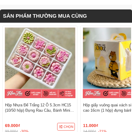
SẢN PHẨM THƯỜNG MUA CÙNG
Hộp Nhựa Đế Trắng 12 Ô 5.3cm HC15
Hộp giấy vuông quai xách s
(10/50 hộp) Đựng Rau Câu, Bánh Mini,
cao 16cm (1 hộp) đựng bánh
Xôi, Cup Set Tiện Dụng
kèm đế
69.000₫
11.000₫
CHỌN
99.000₫
-30%
14.000₫
-21%