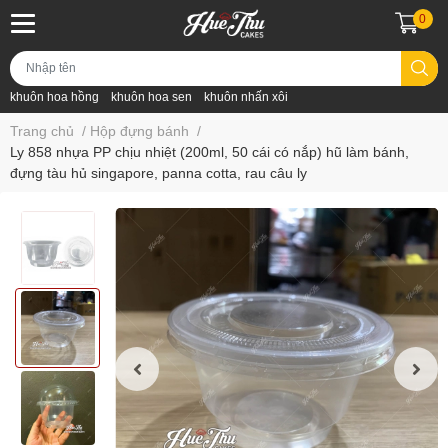
0
khuôn hoa hồng
khuôn hoa sen
khuôn nhấn xôi
Trang chủ
/
Hộp đựng bánh
/
Ly 858 nhựa PP chịu nhiệt (200ml, 50 cái có nắp) hũ làm bánh,
đựng tàu hủ singapore, panna cotta, rau câu ly