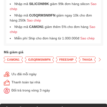
Nhập mã
SILICON99K
giảm 99k đơn hàng silicon
Sao
chép
Nhập mã
OJ5QRMSNI9FN
giảm ngay 10k cho đơn
hàng 250k
Sao chép
Nhập mã
CAMON1
giảm thêm 5% cho đơn hàng
Sao
chép
Miễn phí Ship cho đơn hàng từ 1.000.000đ
Sao chép
Mã giảm giá
CAMON1
OJ5QRMSNI9FN
FREESHIP
THAGA
Ưu đãi mỗi ngày
Thanh toán tại nhà
Đổi trả trong vòng 3 ngày