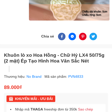
Chia sẻ
Khuôn lò xo Hoa Hồng - Chữ Hỷ LX4 50/75g
(2 mặt) Ép Tạo Hình Hoa Văn Sắc Nét
Thương hiệu:
No Brand
Mã sản phẩm:
PVN4833
89.000₫
KHUYẾN MÃI - ƯU ĐÃI
Nhập mã
THAGA
freeship đơn từ 350k
Sao chép