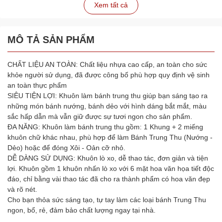
Xem tất cả
MÔ TẢ SẢN PHẨM
CHẤT LIỆU AN TOÀN: Chất liệu nhựa cao cấp, an toàn cho sức
khỏe người sử dụng, đã được công bố phù hợp quy định vệ sinh
an toàn thực phẩm
SIÊU TIỆN LỢI: Khuôn làm bánh trung thu giúp bạn sáng tạo ra
những món bánh nướng, bánh dẻo với hình dáng bắt mắt, màu
sắc hấp dẫn mà vẫn giữ được sự tươi ngon cho sản phẩm.
ĐA NĂNG: Khuôn làm bánh trung thu gồm: 1 Khung + 2 miếng
khuôn chữ khác nhau, phù hợp để làm Bánh Trung Thu (Nướng -
Dẻo) hoặc để đóng Xôi - Oản cỡ nhỏ.
DỄ DÀNG SỬ DỤNG: Khuôn lò xo, dễ thao tác, đơn giản và tiện
lợi. Khuôn gồm 1 khuôn nhấn lò xo với 6 mặt hoa văn họa tiết độc
đáo, chỉ bằng vài thao tác đã cho ra thành phẩm có hoa văn đẹp
và rõ nét.
Cho bạn thỏa sức sáng tạo, tự tay làm các loại bánh Trung Thu
ngon, bổ, rẻ, đảm bảo chất lượng ngay tại nhà.