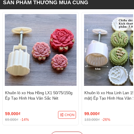
SẢN PHẨM THƯỜNG MUA CÙNG
Khuôn lò xo Hoa Hồng LX1 50/75/150g
Khuôn lò xo Hoa Linh Lan 15
Ép Tạo Hình Hoa Văn Sắc Nét
mặt) Ép Tạo Hình Hoa Văn 
59.000₫
99.000₫
CHỌN
69.000₫
-14%
133.000₫
-26%