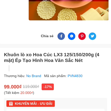
Chia sẻ
Khuôn lò xo Hoa Cúc LX3 125/150/200g (4
mặt) Ép Tạo Hình Hoa Văn Sắc Nét
Thương hiệu:
No Brand
Mã sản phẩm:
PVN4830
99.000₫
119.000₫
-17%
(Tiết kiệm
20.000₫
)
KHUYẾN MÃI - ƯU ĐÃI