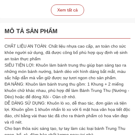
Xem tất cả
MÔ TẢ SẢN PHẨM
CHẤT LIỆU AN TOÀN: Chất liệu nhựa cao cấp, an toàn cho sức
khỏe người sử dụng, đã được công bố phù hợp quy định vệ sinh
an toàn thực phẩm
SIÊU TIỆN LỢI: Khuôn làm bánh trung thu giúp bạn sáng tạo ra
những món bánh nướng, bánh dẻo với hình dáng bắt mắt, màu
sắc hấp dẫn mà vẫn giữ được sự tươi ngon cho sản phẩm.
ĐA NĂNG: Khuôn làm bánh trung thu gồm: 1 Khung + 2 miếng
khuôn chữ khác nhau, phù hợp để làm Bánh Trung Thu (Nướng -
Dẻo) hoặc để đóng Xôi - Oản cỡ nhỏ.
DỄ DÀNG SỬ DỤNG: Khuôn lò xo, dễ thao tác, đơn giản và tiện
lợi. Khuôn gồm 1 khuôn nhấn lò xo với 6 mặt hoa văn họa tiết độc
đáo, chỉ bằng vài thao tác đã cho ra thành phẩm có hoa văn đẹp
và rõ nét.
Cho bạn thỏa sức sáng tạo, tự tay làm các loại bánh Trung Thu
ngon, bổ, rẻ, đảm bảo chất lượng ngay tại nhà.