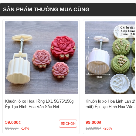
SẢN PHẨM THƯỜNG MUA CÙNG
Khuôn lò xo Hoa Hồng LX1 50/75/150g
Khuôn lò xo Hoa Linh Lan 15
Ép Tạo Hình Hoa Văn Sắc Nét
mặt) Ép Tạo Hình Hoa Văn 
59.000₫
99.000₫
CHỌN
69.000₫
-14%
133.000₫
-26%