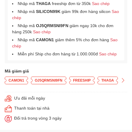
Nhập mã
THAGA
freeship đơn từ 350k
Sao chép
Nhập mã
SILICON99K
giảm 99k đơn hàng silicon
Sao
chép
Nhập mã
OJ5QRMSNI9FN
giảm ngay 10k cho đơn
hàng 250k
Sao chép
Nhập mã
CAMON1
giảm thêm 5% cho đơn hàng
Sao
chép
Miễn phí Ship cho đơn hàng từ 1.000.000đ
Sao chép
Mã giảm giá
CAMON1
OJ5QRMSNI9FN
FREESHIP
THAGA
Ưu đãi mỗi ngày
Thanh toán tại nhà
Đổi trả trong vòng 3 ngày