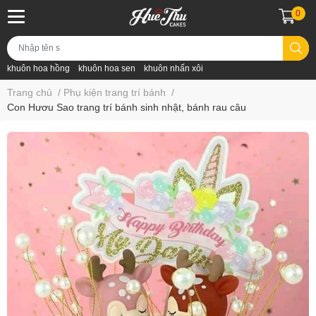
0
khuôn hoa hồng
khuôn hoa sen
khuôn nhấn xôi
Trang chủ
/
Phụ kiện trang trí bánh
/
Con Hươu Sao trang trí bánh sinh nhật, bánh rau câu