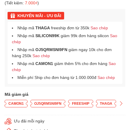
(Tiết kiệm:
7.000₫
)
KHUYẾN MÃI - ƯU ĐÃI
Nhập mã
THAGA
freeship đơn từ 350k
Sao chép
Nhập mã
SILICON99K
giảm 99k đơn hàng silicon
Sao
chép
Nhập mã
OJ5QRMSNI9FN
giảm ngay 10k cho đơn
hàng 250k
Sao chép
Nhập mã
CAMON1
giảm thêm 5% cho đơn hàng
Sao
chép
Miễn phí Ship cho đơn hàng từ 1.000.000đ
Sao chép
Mã giảm giá
CAMON1
OJ5QRMSNI9FN
FREESHIP
THAGA
Ưu đãi mỗi ngày