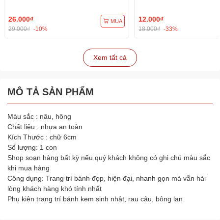
26.000₫
12.000₫
MUA
29.000₫
-10%
18.000₫
-33%
Xem tất cả
MÔ TẢ SẢN PHẨM
Màu sắc : nâu, hông
Chất liệu : nhựa an toàn
Kích Thước : chữ 6cm
Số lượng: 1 con
Shop soạn hàng bất kỳ nếu quý khách không có ghi chú màu sắc
khi mua hàng
Công dụng: Trang trí bánh đẹp, hiện đại, nhanh gọn mà vẫn hài
lòng khách hàng khó tính nhất
Phụ kiện trang trí bánh kem sinh nhật, rau câu, bông lan