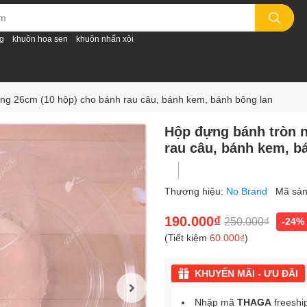
g
khuôn hoa sen
khuôn nhấn xôi
ng 26cm (10 hộp) cho bánh rau câu, bánh kem, bánh bông lan
Hộp đựng bánh tròn n
rau câu, bánh kem, b
Thương hiệu:
No Brand
Mã sả
190.000₫
250.000₫
-24%
(Tiết kiệm
60.000₫
)
KHUYẾN MÃI - ƯU ĐÃI
Nhập mã
THAGA
freeshi