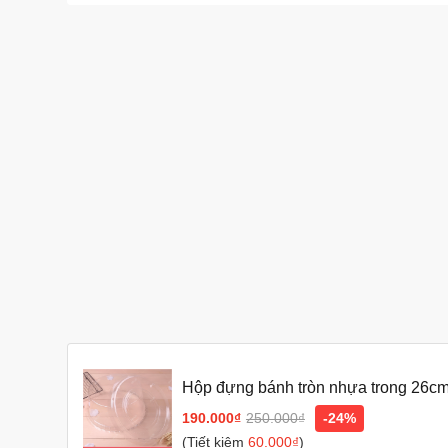
Hộp đựng bánh tròn nhựa trong 26cm
bánh bông lan
190.000₫
250.000₫
-24%
(Tiết kiệm
60.000₫
)