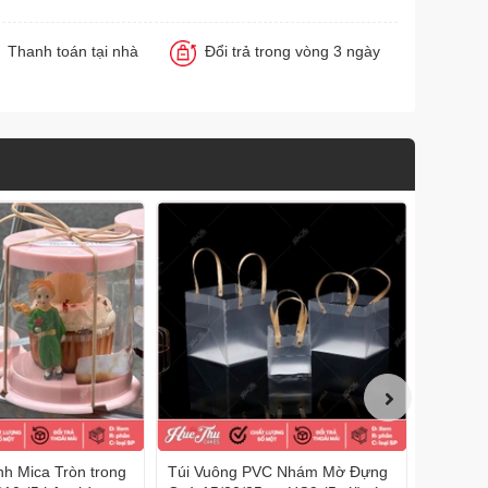
Thanh toán tại nhà
Đổi trả trong vòng 3 ngày
h Mica Tròn trong
Túi Vuông PVC Nhám Mờ Đựng
Túi PVC