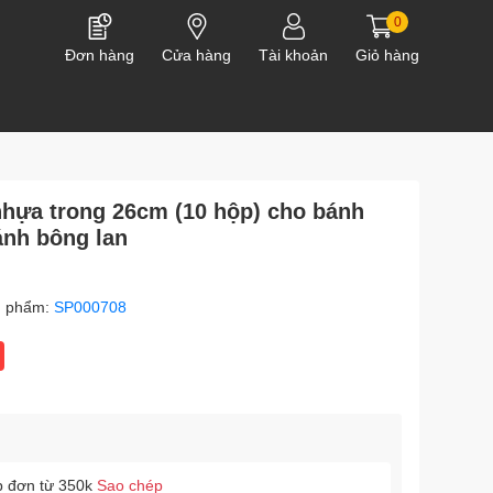
0
Đơn hàng
Cửa hàng
Tài khoản
Giỏ hàng
hựa trong 26cm (10 hộp) cho bánh
ánh bông lan
n phẩm:
SP000708
p đơn từ 350k
Sao chép