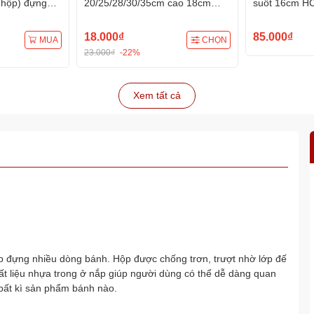
 hộp) đựng
20/25/28/30/35cm cao 18cm
suốt 16cm HC
m đế
(nhiều màu) đựng bánh sinh
đế) đựng bán
nhật kèm đế
tặng
18.000₫
85.000₫
MUA
CHỌN
23.000₫
-22%
Xem tất cả
ợp đựng nhiều dòng bánh. Hộp được chống trơn, trượt nhờ lớp đế
t liệu nhựa trong ở nắp giúp người dùng có thể dễ dàng quan
 bất kì sản phẩm bánh nào.