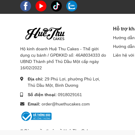
Hỗ trợ k
Hướng dẫn
Hướng dẫn 
Hộ kinh doanh Huệ Thu Cakes - Thế giới
dụng cụ bánh / GPĐKKD số: 46A8034333 do
Liên hệ với
UBND Thành phố Thủ Dầu Một cấp ngày
16/02/2022
Địa chỉ:
29 Phú Lợi, phường Phú Lợi,
Thủ Dầu Một, Bình Dương
Số điện thoại:
0918029161
Email:
order@huethucakes.com
© Bản quyền thuộc về Huệ Thu Cakes