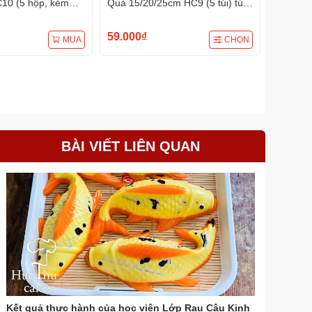
10 (5 hộp, kèm
Quà 15/20/25cm HC9 (5 túi) túi
18/22/25
h sinh nhật, quà
đựng quà tặng, đựng bánh các
quà tặng
loại
59.000₫
65.000
MUA
CHỌN
BÀI VIẾT LIÊN QUAN
Kết quả thực hành của học viên Lớp Rau Câu Kinh