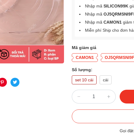
Nhập mã
SILICON99K
gi
Nhập mã
OJ5QRMSNI9F
Nhập mã
CAMON1
giảm 
Miễn phí Ship cho đơn h
Mã giảm giá
CAMON1
OJ5QRMSNI9
Số lượng:
set 10 cái
cái
Gọi đặ