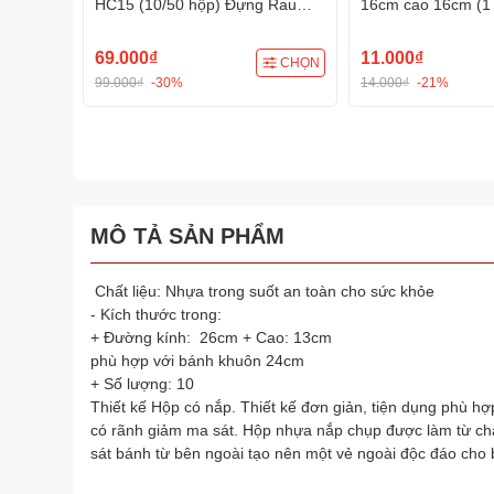
HC15 (10/50 hộp) Đựng Rau
16cm cao 16cm (1
Câu, Bánh Mini, Xôi, Cup Set
bánh sinh nhật kè
Tiện Dụng
69.000₫
11.000₫
CHỌN
99.000₫
-30%
14.000₫
-21%
MÔ TẢ SẢN PHẨM
Chất liệu: Nhựa trong suốt an toàn cho sức khỏe
- Kích thước trong:
+ Đường kính: 26cm + Cao: 13cm
phù hợp với bánh khuôn 24cm
+ Số lượng: 10
Thiết kế Hộp có nắp. Thiết kế đơn giản, tiện dụng phù h
có rãnh giảm ma sát. Hộp nhựa nắp chụp được làm từ chấ
sát bánh từ bên ngoài tạo nên một vẻ ngoài độc đáo cho