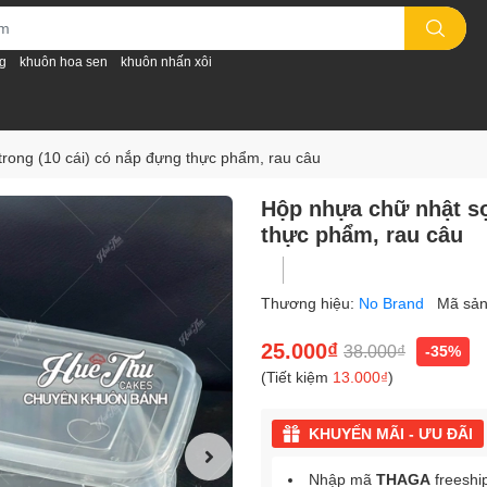
g
khuôn hoa sen
khuôn nhấn xôi
rong (10 cái) có nắp đựng thực phẩm, rau câu
Hộp nhựa chữ nhật sọ
thực phẩm, rau câu
Thương hiệu:
No Brand
Mã sả
25.000₫
38.000₫
-35%
(Tiết kiệm
13.000₫
)
KHUYẾN MÃI - ƯU ĐÃI
Nhập mã
THAGA
freeshi