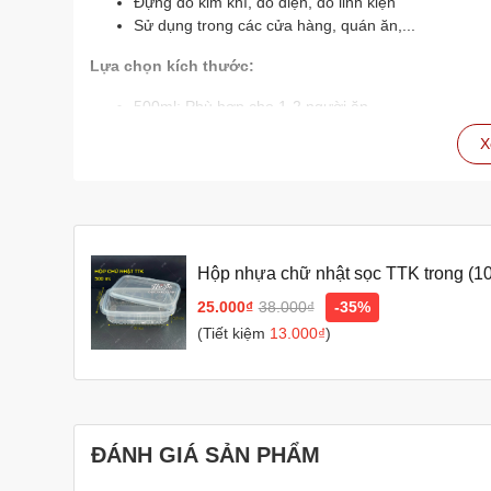
Đựng đồ kim khí, đồ điện, đồ linh kiện
Sử dụng trong các cửa hàng, quán ăn,...
Lựa chọn kích thước:
500ml: Phù hợp cho 1-2 người ăn
750ml: Phù hợp cho 2-3 người ăn
X
1000ml: Phù hợp cho 3-4 người ăn
Hộp nhựa PP cao cấp
là sản phẩm tiện ích và an toàn 
thực phẩm và đồ dùng của bạn một cách hiệu quả nhất!
Lưu ý:
Hộp nhựa chữ nhật sọc TTK trong (10
Khi sử dụng trong lò vi sóng, nên mở nắp hộp
phẩm, rau câu
25.000₫
38.000₫
-35%
Không sử dụng hộp nhựa để đựng thực phẩm có axi
(Tiết kiệm
13.000₫
)
Tránh va đập mạnh
ĐÁNH GIÁ SẢN PHẨM