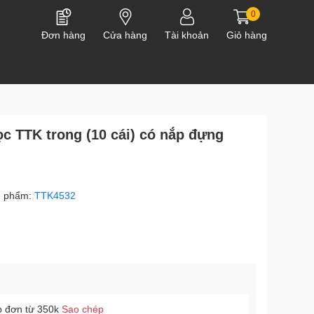
0
Đơn hàng
Cửa hàng
Tài khoản
Giỏ hàng
c TTK trong (10 cái) có nắp đựng
n phẩm:
TTK4532
p đơn từ 350k
Sao chép