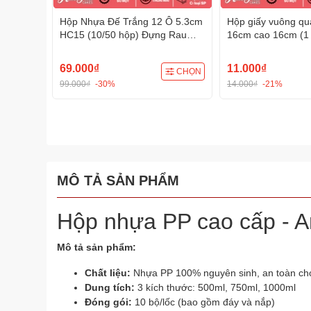
Hộp Nhựa Đế Trắng 12 Ô 5.3cm
Hộp giấy vuông qua
HC15 (10/50 hộp) Đựng Rau
16cm cao 16cm (1
Câu, Bánh Mini, Xôi, Cup Set
bánh sinh nhật kè
Tiện Dụng
69.000₫
11.000₫
CHỌN
99.000₫
-30%
14.000₫
-21%
MÔ TẢ SẢN PHẨM
Hộp nhựa PP cao cấp - An 
Mô tả sản phẩm:
Chất liệu:
Nhựa PP 100% nguyên sinh, an toàn ch
Dung tích:
3 kích thước: 500ml, 750ml, 1000ml
Đóng gói:
10 bộ/lốc (bao gồm đáy và nắp)