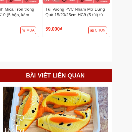
h Mica Tròn trong
Túi Vuông PVC Nhám Mờ Đựng
Túi PVC
10 (5 hộp, kèm
Quà 15/20/25cm HC9 (5 túi) túi
18/22/25
h sinh nhật, quà
đựng quà tặng, đựng bánh các
quà tặng
loại
59.000₫
65.000
MUA
CHỌN
BÀI VIẾT LIÊN QUAN