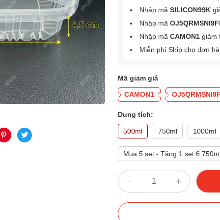
Nhập mã
SILICON99K
gi
Nhập mã
OJ5QRMSNI9F
Nhập mã
CAMON1
giảm 
Miễn phí Ship cho đơn h
Mã giảm giá
CAMON1
OJ5QRMSNI9
Dung tích:
500ml
750ml
1000ml
Mua 5 set - Tặng 1 set 6 750m