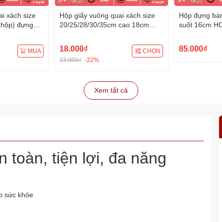
i xách size
Hộp giấy vuông quai xách size
Hộp đựng bán
 hộp) đựng
20/25/28/30/35cm cao 18cm
suốt 16cm HC
m đế
(nhiều màu) đựng bánh sinh
đế) đựng bán
nhật kèm đế
tặng
18.000₫
85.000₫
MUA
CHỌN
23.000₫
-22%
Xem tất cả
toàn, tiện lợi, đa năng
o sức khỏe