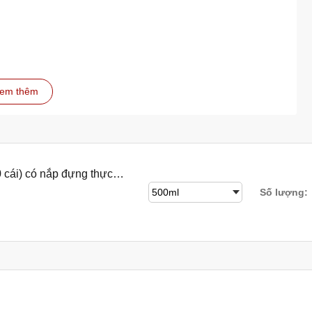
em thêm
cho mọi gia đình. Hãy sở hữu ngay sản phẩm này để bảo quản
 cái) có nắp đựng thực
Số lượng:
t cao như chanh, dấm,...