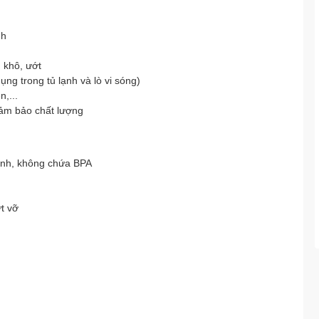
nh
 khô, ướt
ng trong tủ lạnh và lò vi sóng)
,...
đảm bảo chất lượng
inh, không chứa BPA
t vỡ