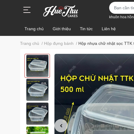
khuôn hoa hồn
Trang chủ
Giới thiệu
Tin tức
Liên hệ
Trang chủ
/
Hộp đựng bánh
/
Hộp nhựa chữ nhật sọc TTK t