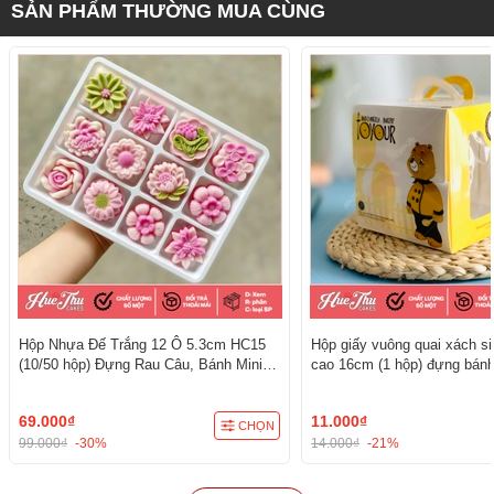
SẢN PHẨM THƯỜNG MUA CÙNG
Hộp Nhựa Đế Trắng 12 Ô 5.3cm HC15
Hộp giấy vuông quai xách s
(10/50 hộp) Đựng Rau Câu, Bánh Mini,
cao 16cm (1 hộp) đựng bánh
Xôi, Cup Set Tiện Dụng
kèm đế
69.000₫
11.000₫
CHỌN
99.000₫
-30%
14.000₫
-21%