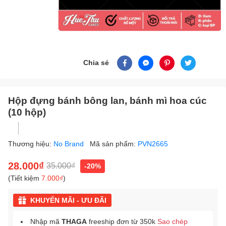
Chia sẻ
Hộp đựng bánh bông lan, bánh mì hoa cúc
(10 hộp)
Thương hiệu:
No Brand
Mã sản phẩm:
PVN2665
28.000₫
35.000₫
-20%
(Tiết kiệm
7.000₫
)
KHUYẾN MÃI - ƯU ĐÃI
Nhập mã
THAGA
freeship đơn từ 350k
Sao chép