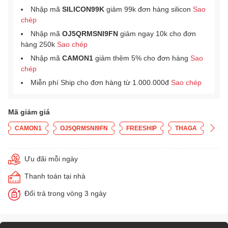
Nhập mã
SILICON99K
giảm 99k đơn hàng silicon
Sao
chép
Nhập mã
OJ5QRMSNI9FN
giảm ngay 10k cho đơn
hàng 250k
Sao chép
Nhập mã
CAMON1
giảm thêm 5% cho đơn hàng
Sao
chép
Miễn phí Ship cho đơn hàng từ 1.000.000đ
Sao chép
Mã giảm giá
CAMON1
OJ5QRMSNI9FN
FREESHIP
THAGA
Ưu đãi mỗi ngày
Thanh toán tại nhà
Đổi trả trong vòng 3 ngày