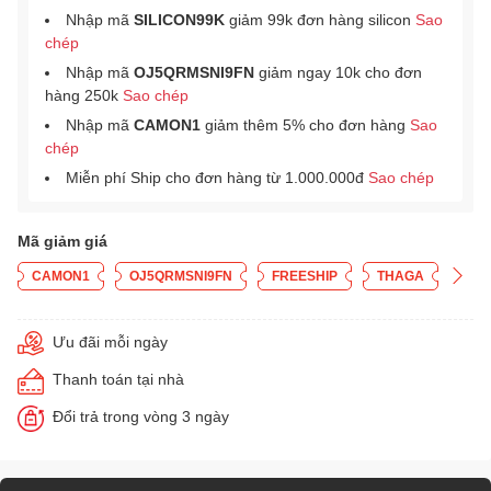
Nhập mã
SILICON99K
giảm 99k đơn hàng silicon
Sao
chép
Nhập mã
OJ5QRMSNI9FN
giảm ngay 10k cho đơn
hàng 250k
Sao chép
Nhập mã
CAMON1
giảm thêm 5% cho đơn hàng
Sao
chép
Miễn phí Ship cho đơn hàng từ 1.000.000đ
Sao chép
Mã giảm giá
CAMON1
OJ5QRMSNI9FN
FREESHIP
THAGA
Ưu đãi mỗi ngày
Thanh toán tại nhà
Đổi trả trong vòng 3 ngày