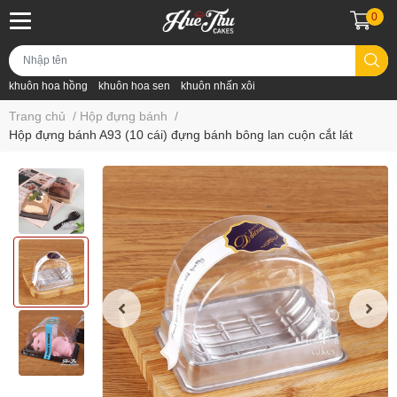
0
khuôn hoa hồng
khuôn hoa sen
khuôn nhấn xôi
Trang chủ
/
Hộp đựng bánh
/
Hộp đựng bánh A93 (10 cái) đựng bánh bông lan cuộn cắt lát