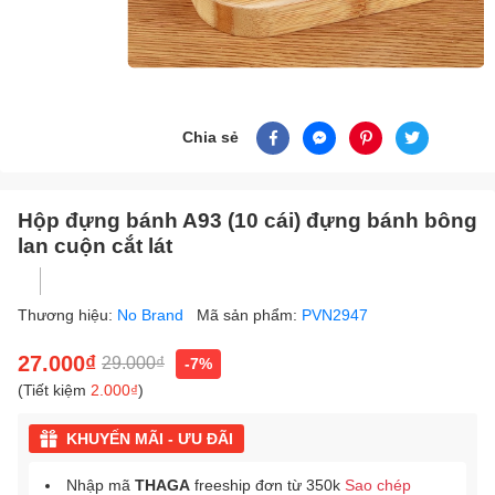
Chia sẻ
Hộp đựng bánh A93 (10 cái) đựng bánh bông
lan cuộn cắt lát
Thương hiệu:
No Brand
Mã sản phẩm:
PVN2947
27.000₫
29.000₫
-7%
(Tiết kiệm
2.000₫
)
KHUYẾN MÃI - ƯU ĐÃI
Nhập mã
THAGA
freeship đơn từ 350k
Sao chép