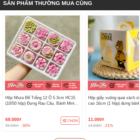
SẢN PHẨM THƯỜNG MUA CÙNG
Hộp Nhựa Đế Trắng 12 Ô 5.3cm HC15
Hộp giấy vuông quai xách s
(10/50 hộp) Đựng Rau Câu, Bánh Mini,
cao 16cm (1 hộp) đựng bánh
Xôi, Cup Set Tiện Dụng
kèm đế
69.000₫
11.000₫
CHỌN
99.000₫
-30%
14.000₫
-21%