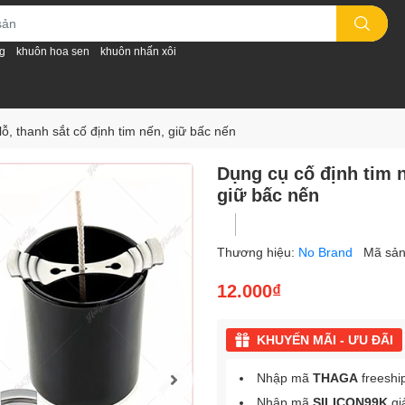
g
khuôn hoa sen
khuôn nhấn xôi
lỗ, thanh sắt cố định tim nến, giữ bấc nến
Dụng cụ cố định tim n
giữ bấc nến
Thương hiệu:
No Brand
Mã sả
12.000₫
KHUYẾN MÃI - ƯU ĐÃI
Nhập mã
THAGA
freeshi
Nhập mã
SILICON99K
gi