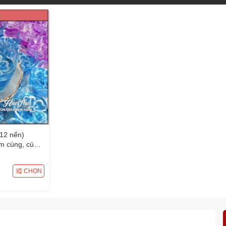
12 nến)
âm cúng, cúng
g
CHỌN