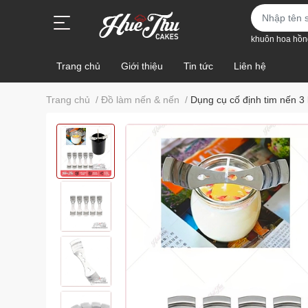
khuôn hoa hồn
Trang chủ
Giới thiệu
Tin tức
Liên hệ
Trang chủ
/
Đồ làm nến & nến
/
Dụng cụ cố định tim nến 3 