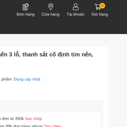
0
Đơn hàng
Cửa hàng
Tài khoản
Giỏ hàng
ến 3 lỗ, thanh sắt cố định tim nến,
n phẩm:
Đang cập nhật
p đơn từ 350k
Sao chép
ảm 99k đơn hàng silicon
Sao chép