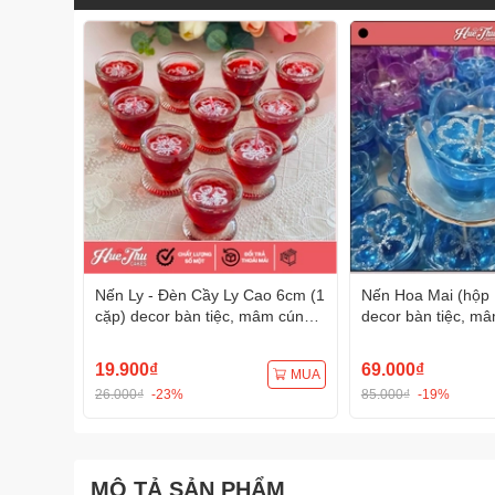
Nến Ly - Đèn Cầy Ly Cao 6cm (1
Nến Hoa Mai (hộp 
cặp) decor bàn tiệc, mâm cúng,
decor bàn tiệc, m
cúng dường, thắp hương
dường, thắp hươn
19.900₫
69.000₫
MUA
26.000₫
-23%
85.000₫
-19%
MÔ TẢ SẢN PHẨM