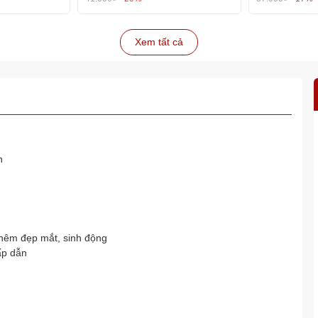
Xem tất cả
h
thêm đẹp mắt, sinh động
ấp dẫn