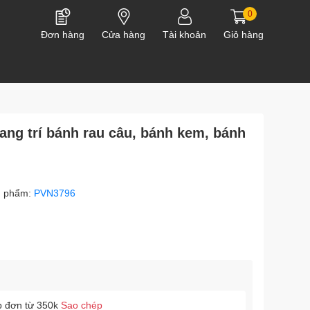
0
Đơn hàng
Cửa hàng
Tài khoản
Giỏ hàng
ang trí bánh rau câu, bánh kem, bánh
n phẩm:
PVN3796
p đơn từ 350k
Sao chép