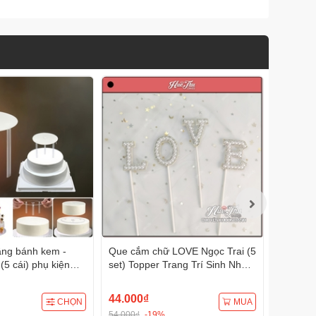
ng bánh kem -
Que cắm chữ LOVE Ngọc Trai (5
Chân đế
(5 cái) phụ kiện
set) Topper Trang Trí Sinh Nhật
bánh (bị
 sinh nhật
Sự Kiện
chống tr
đỡ phụ k
44.000₫
19.000
CHỌN
MUA
54.000₫
-19%
29.000₫