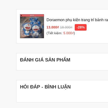
Doraemon phụ kiện trang trí bánh r
13.000₫
18.000₫
-28%
(Tiết kiệm:
5.000₫
)
ĐÁNH GIÁ SẢN PHẨM
HỎI ĐÁP - BÌNH LUẬN