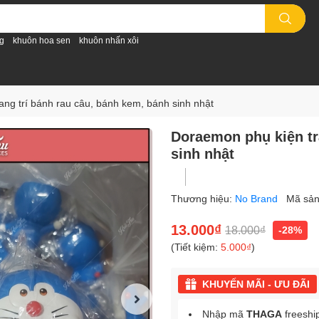
g
khuôn hoa sen
khuôn nhấn xôi
ng trí bánh rau câu, bánh kem, bánh sinh nhật
Doraemon phụ kiện tr
sinh nhật
Thương hiệu:
No Brand
Mã sả
13.000₫
18.000₫
-28%
(Tiết kiệm:
5.000₫
)
KHUYẾN MÃI - ƯU ĐÃI
Nhập mã
THAGA
freeshi