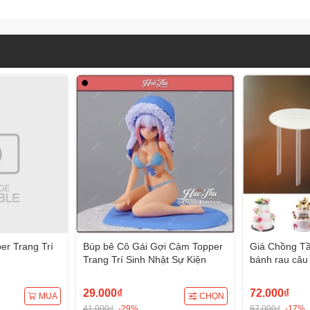
r Trang Trí
Búp bê Cô Gái Gợi Cảm Topper
Giá Chồng Tầ
Trang Trí Sinh Nhật Sự Kiện
bánh rau câu 
trang trí bánh
29.000₫
72.000₫
MUA
CHỌN
41.000₫
-29%
87.000₫
-17%