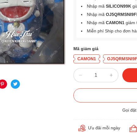
Nhập mã
SILICON99K
gi
Nhập mã
OJ5QRMSNI9F
Nhập mã
CAMON1
giảm 
Miễn phí Ship cho đơn h
Mã giảm giá
CAMON1
OJ5QRMSNI9
Gọi đặ
Ưu đãi mỗi ngày