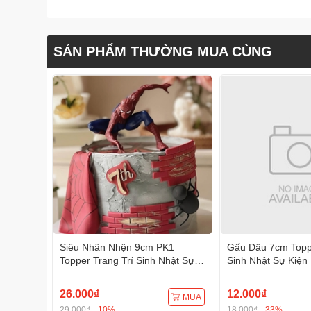
SẢN PHẨM THƯỜNG MUA CÙNG
Siêu Nhân Nhện 9cm PK1
Gấu Dâu 7cm Toppe
Topper Trang Trí Sinh Nhật Sự
Sinh Nhật Sự Kiện
Kiện
26.000₫
12.000₫
MUA
29.000₫
-10%
18.000₫
-33%