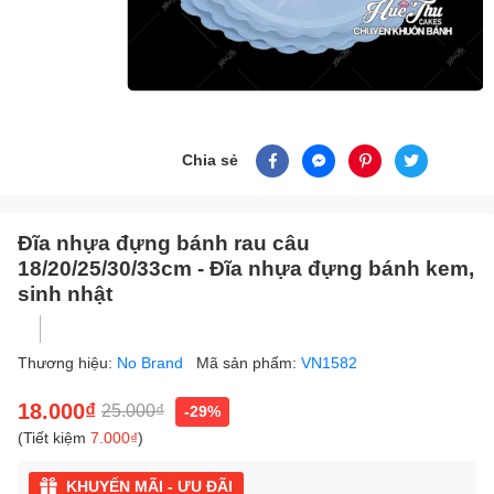
Chia sẻ
Đĩa nhựa đựng bánh rau câu
18/20/25/30/33cm - Đĩa nhựa đựng bánh kem,
sinh nhật
Thương hiệu:
No Brand
Mã sản phẩm:
VN1582
18.000₫
25.000₫
-29%
(Tiết kiệm
7.000₫
)
KHUYẾN MÃI - ƯU ĐÃI