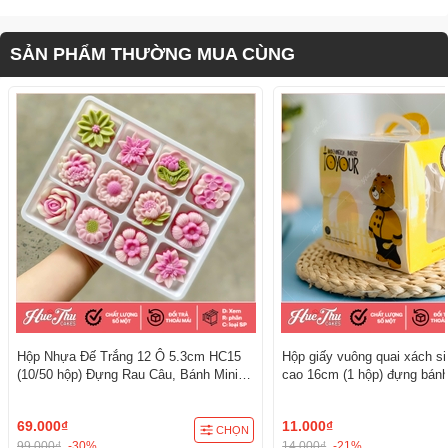
SẢN PHẨM THƯỜNG MUA CÙNG
Hộp Nhựa Đế Trắng 12 Ô 5.3cm HC15
Hộp giấy vuông quai xách s
(10/50 hộp) Đựng Rau Câu, Bánh Mini,
cao 16cm (1 hộp) đựng bánh
Xôi, Cup Set Tiện Dụng
kèm đế
69.000₫
11.000₫
CHỌN
99.000₫
-30%
14.000₫
-21%