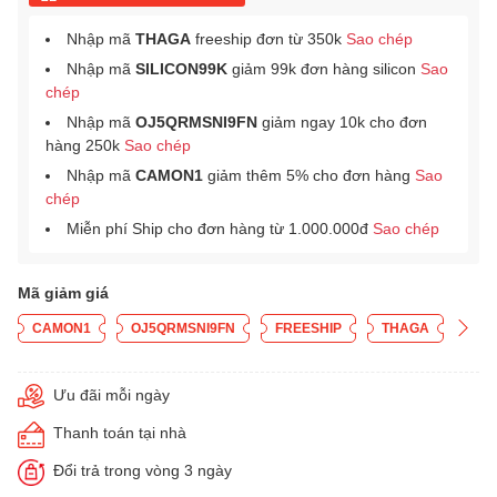
Nhập mã
THAGA
freeship đơn từ 350k
Sao chép
Nhập mã
SILICON99K
giảm 99k đơn hàng silicon
Sao
chép
Nhập mã
OJ5QRMSNI9FN
giảm ngay 10k cho đơn
hàng 250k
Sao chép
Nhập mã
CAMON1
giảm thêm 5% cho đơn hàng
Sao
chép
Miễn phí Ship cho đơn hàng từ 1.000.000đ
Sao chép
Mã giảm giá
CAMON1
OJ5QRMSNI9FN
FREESHIP
THAGA
Ưu đãi mỗi ngày
Thanh toán tại nhà
Đổi trả trong vòng 3 ngày