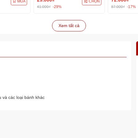
MUA
CHỌN
41.000₫
-29%
87.000₫
-17%
Xem tất cả
 và các loại bánh khác