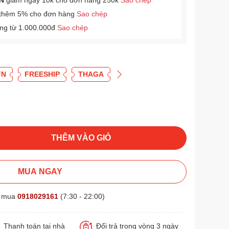
N
giảm ngay 10k cho đơn hàng 250k
Sao chép
thêm 5% cho đơn hàng
Sao chép
àng từ 1.000.000đ
Sao chép
FN
FREESHIP
THAGA
THÊM VÀO GIỎ
MUA NGAY
t mua
0918029161
(7:30 - 22:00)
Thanh toán tại nhà
Đổi trả trong vòng 3 ngày