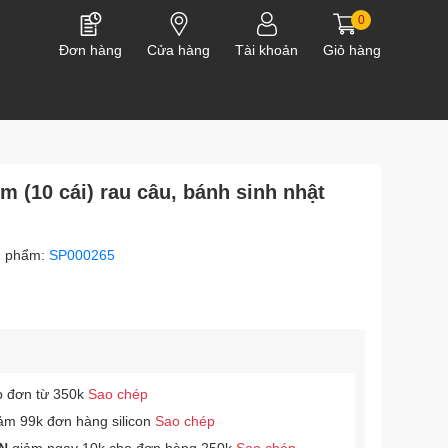
0
Đơn hàng
Cửa hàng
Tài khoản
Giỏ hàng
 (10 cái) rau câu, bánh sinh nhật
n phẩm:
SP000265
p đơn từ 350k
Sao chép
ảm 99k đơn hàng silicon
Sao chép