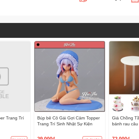
r Trang Trí
Búp bê Cô Gái Gợi Cảm Topper
Giá Chồng Tầ
Trang Trí Sinh Nhật Sự Kiện
bánh rau câu 
trang trí bánh
29.000₫
72.000₫