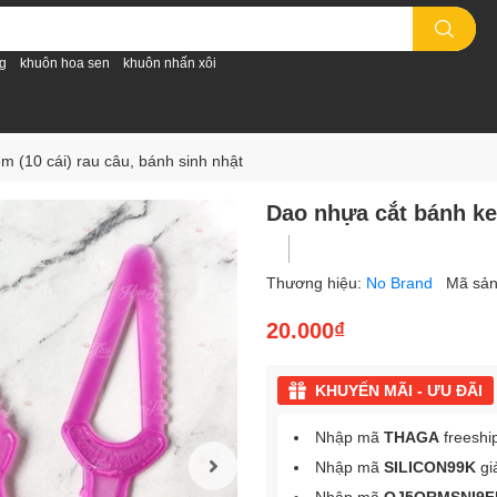
g
khuôn hoa sen
khuôn nhấn xôi
 (10 cái) rau câu, bánh sinh nhật
Dao nhựa cắt bánh kem
Thương hiệu:
No Brand
Mã sả
20.000₫
KHUYẾN MÃI - ƯU ĐÃI
Nhập mã
THAGA
freeshi
Nhập mã
SILICON99K
gi