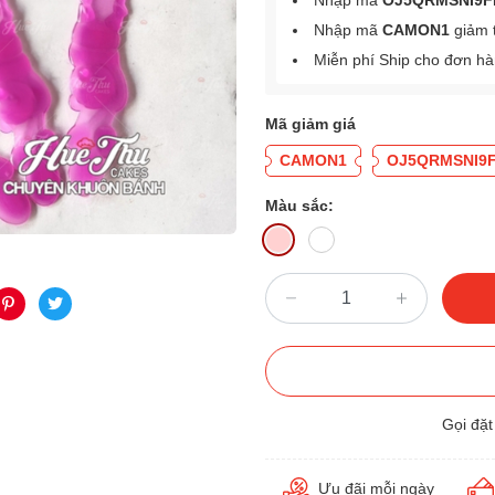
Nhập mã
OJ5QRMSNI9F
Nhập mã
CAMON1
giảm 
Miễn phí Ship cho đơn h
Mã giảm giá
CAMON1
OJ5QRMSNI9
Màu sắc:
Gọi đặ
Ưu đãi mỗi ngày