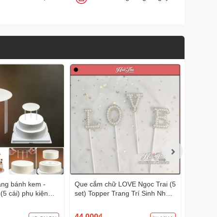
ng bánh kem -
Que cắm chữ LOVE Ngọc Trai (5
Chân đế
(5 cái) phụ kiện
set) Topper Trang Trí Sinh Nhật
bánh (bị
 sinh nhật
Sự Kiện
chống tr
đỡ phụ k
44.000₫
19.000