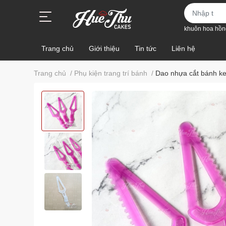
khuôn hoa hồn
Trang chủ
Giới thiệu
Tin tức
Liên hệ
Trang chủ
/
Phụ kiện trang trí bánh
/
Dao nhựa cắt bánh kem