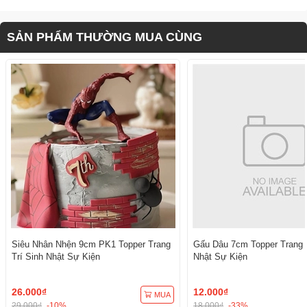
SẢN PHẨM THƯỜNG MUA CÙNG
Siêu Nhân Nhện 9cm PK1 Topper Trang
Gấu Dâu 7cm Topper Trang T
Trí Sinh Nhật Sự Kiện
Nhật Sự Kiện
26.000₫
12.000₫
MUA
29.000₫
-10%
18.000₫
-33%