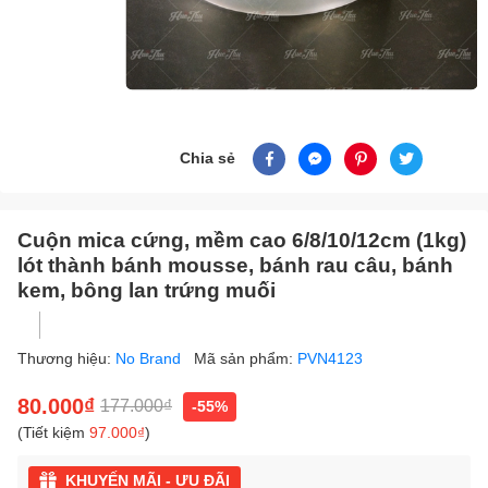
Chia sẻ
Cuộn mica cứng, mềm cao 6/8/10/12cm (1kg)
lót thành bánh mousse, bánh rau câu, bánh
kem, bông lan trứng muối
Thương hiệu:
No Brand
Mã sản phẩm:
PVN4123
80.000₫
177.000₫
-55%
(Tiết kiệm
97.000₫
)
KHUYẾN MÃI - ƯU ĐÃI