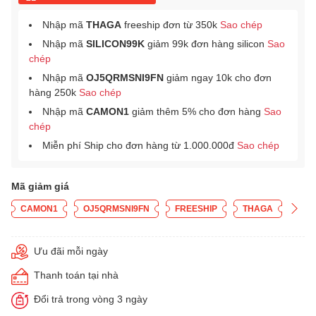
Nhập mã
THAGA
freeship đơn từ 350k
Sao chép
Nhập mã
SILICON99K
giảm 99k đơn hàng silicon
Sao
chép
Nhập mã
OJ5QRMSNI9FN
giảm ngay 10k cho đơn
hàng 250k
Sao chép
Nhập mã
CAMON1
giảm thêm 5% cho đơn hàng
Sao
chép
Miễn phí Ship cho đơn hàng từ 1.000.000đ
Sao chép
Mã giảm giá
CAMON1
OJ5QRMSNI9FN
FREESHIP
THAGA
Ưu đãi mỗi ngày
Thanh toán tại nhà
Đổi trả trong vòng 3 ngày