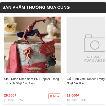
SẢN PHẨM THƯỜNG MUA CÙNG
Siêu Nhân Nhện 9cm PK1 Topper Trang
Gấu Dâu 7cm Topper Trang T
Trí Sinh Nhật Sự Kiện
Nhật Sự Kiện
26.000₫
12.000₫
MUA
29.000₫
-10%
18.000₫
-33%