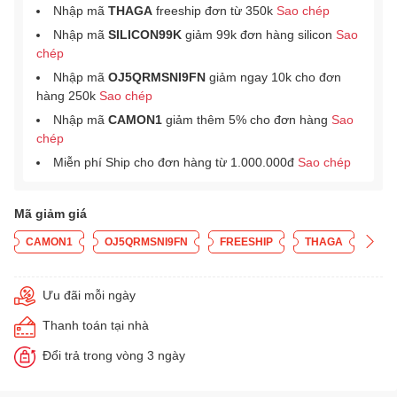
Nhập mã
THAGA
freeship đơn từ 350k
Sao chép
Nhập mã
SILICON99K
giảm 99k đơn hàng silicon
Sao
chép
Nhập mã
OJ5QRMSNI9FN
giảm ngay 10k cho đơn
hàng 250k
Sao chép
Nhập mã
CAMON1
giảm thêm 5% cho đơn hàng
Sao
chép
Miễn phí Ship cho đơn hàng từ 1.000.000đ
Sao chép
Mã giảm giá
CAMON1
OJ5QRMSNI9FN
FREESHIP
THAGA
Ưu đãi mỗi ngày
Thanh toán tại nhà
Đổi trả trong vòng 3 ngày