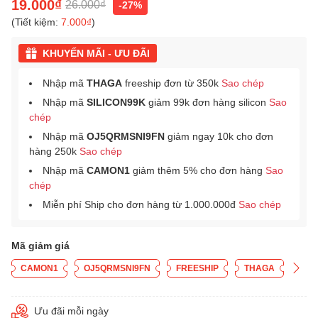
19.000₫
26.000₫
-27%
(Tiết kiệm:
7.000₫
)
KHUYẾN MÃI - ƯU ĐÃI
Nhập mã
THAGA
freeship đơn từ 350k
Sao chép
Nhập mã
SILICON99K
giảm 99k đơn hàng silicon
Sao
chép
Nhập mã
OJ5QRMSNI9FN
giảm ngay 10k cho đơn
hàng 250k
Sao chép
Nhập mã
CAMON1
giảm thêm 5% cho đơn hàng
Sao
chép
Miễn phí Ship cho đơn hàng từ 1.000.000đ
Sao chép
Mã giảm giá
CAMON1
OJ5QRMSNI9FN
FREESHIP
THAGA
Ưu đãi mỗi ngày