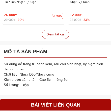
Trí Sinh Nhật Sự Kiện
Nhật Sự Kiện
26.000₫
12.000₫
MUA
29.000₫
-10%
18.000₫
-33%
Xem tất cả
MÔ TẢ SẢN PHẨM
Sử dụng để trang trí bánh kem, rau câu sinh nhật, kỷ niệm hiện
đại, đơn giản
Chất liệu: Nhựa Dẻo/Nhựa cứng
Kích thước sản phẩm: Cao 5cm, rộng 9cm
Số lượng: 1 cặp
BÀI VIẾT LIÊN QUAN