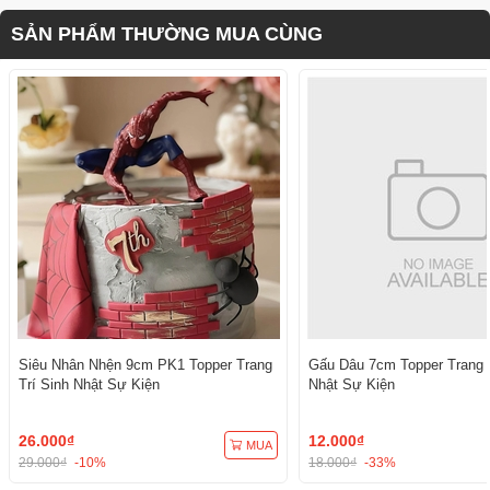
SẢN PHẨM THƯỜNG MUA CÙNG
Siêu Nhân Nhện 9cm PK1 Topper Trang
Gấu Dâu 7cm Topper Trang T
Trí Sinh Nhật Sự Kiện
Nhật Sự Kiện
26.000₫
12.000₫
MUA
29.000₫
-10%
18.000₫
-33%