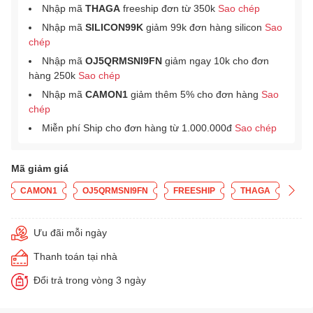
Nhập mã
THAGA
freeship đơn từ 350k
Sao chép
Nhập mã
SILICON99K
giảm 99k đơn hàng silicon
Sao
chép
Nhập mã
OJ5QRMSNI9FN
giảm ngay 10k cho đơn
hàng 250k
Sao chép
Nhập mã
CAMON1
giảm thêm 5% cho đơn hàng
Sao
chép
Miễn phí Ship cho đơn hàng từ 1.000.000đ
Sao chép
Mã giảm giá
CAMON1
OJ5QRMSNI9FN
FREESHIP
THAGA
Ưu đãi mỗi ngày
Thanh toán tại nhà
Đổi trả trong vòng 3 ngày