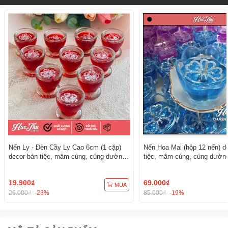
Nến Ly - Đèn Cầy Ly Cao 6cm (1 cặp)
Nến Hoa Mai (hộp 12 nến) d
decor bàn tiệc, mâm cúng, cúng dường,
tiệc, mâm cúng, cúng dường
thắp hương
hương
19.900₫
69.000₫
MUA
26.000₫
-23%
85.000₫
-19%