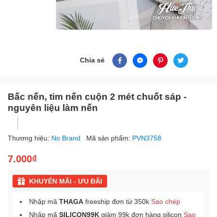
Chia sẻ
Bấc nến, tim nến cuộn 2 mét chuốt sáp -
nguyên liệu làm nến
Thương hiệu:
No Brand
Mã sản phẩm:
PVN3758
7.000₫
KHUYẾN MÃI - ƯU ĐÃI
Nhập mã
THAGA
freeship đơn từ 350k
Sao chép
Nhập mã
SILICON99K
giảm 99k đơn hàng silicon
Sao