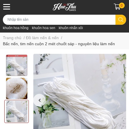
0
khuôn hoa hồng
khuôn hoa sen
khuôn nhấn xôi
Trang chủ
/
Đồ làm nến & nến
/
Bấc nến, tim nến cuộn 2 mét chuốt sáp - nguyên liệu làm nến