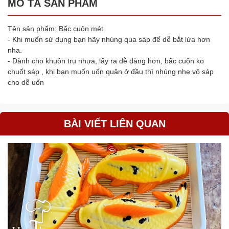
MÔ TẢ SẢN PHẨM
Tên sản phẩm: Bấc cuộn mét
- Khi muốn sử dụng bạn hãy nhúng qua sáp để dễ bắt lửa hơn
nha.
- Dành cho khuôn trụ nhựa, lấy ra dễ dàng hơn, bấc cuộn ko
chuốt sáp , khi bạn muốn uốn quăn ở đầu thì nhúng nhẹ vô sáp
cho dễ uốn
BÀI VIẾT LIÊN QUAN